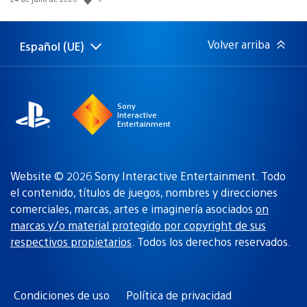
de
publicación:
Volver arriba
Español (UE)
Selecciona
Región
una
actual:
región
Sony
Interactive
Entertainment
Website © 2026 Sony Interactive Entertainment. Todo
el contenido, títulos de juegos, nombres y direcciones
comerciales, marcas, artes e imaginería asociados
on
marcas y/o material protegido por copyright de sus
respectivos propietarios
. Todos los derechos reservados.
Condiciones de uso
Política de privacidad