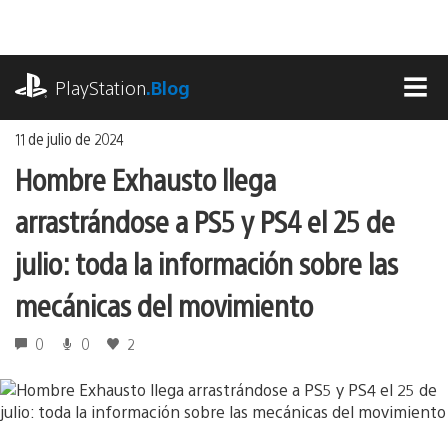
Ir
al
contenido
playstation.com
PlayStation
.Blog
MEN
11 de julio de 2024
Hombre Exhausto llega
arrastrándose a PS5 y PS4 el 25 de
julio: toda la información sobre las
mecánicas del movimiento
0
0
2