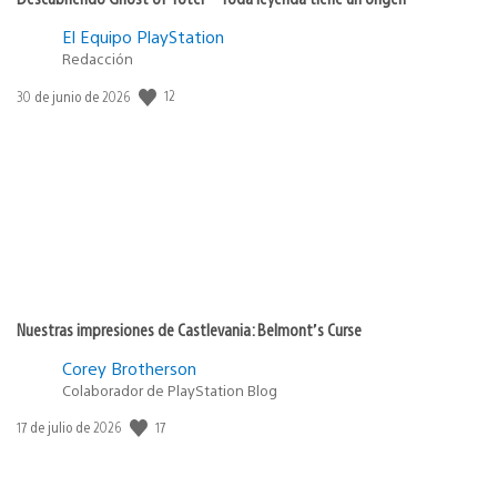
El Equipo PlayStation
Redacción
Fecha
12
30 de junio de 2026
de
publicación:
Nuestras impresiones de Castlevania: Belmont’s Curse
Corey Brotherson
Colaborador de PlayStation Blog
Fecha
17
17 de julio de 2026
de
publicación: