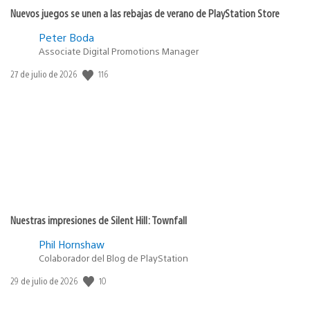
Nuevos juegos se unen a las rebajas de verano de PlayStation Store
Peter Boda
Associate Digital Promotions Manager
Fecha
116
27 de julio de 2026
de
publicación:
Nuestras impresiones de Silent Hill: Townfall
Phil Hornshaw
Colaborador del Blog de PlayStation
Fecha
10
29 de julio de 2026
de
publicación: