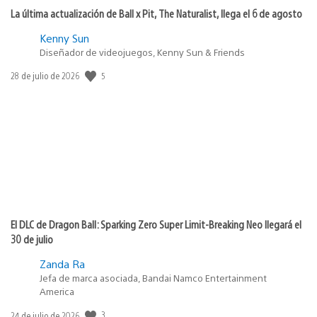
La última actualización de Ball x Pit, The Naturalist, llega el 6 de agosto
Kenny Sun
Diseñador de videojuegos, Kenny Sun & Friends
Fecha
5
28 de julio de 2026
de
publicación:
El DLC de Dragon Ball: Sparking Zero Super Limit-Breaking Neo llegará el
30 de julio
Zanda Ra
Jefa de marca asociada, Bandai Namco Entertainment
America
Fecha
3
24 de julio de 2026