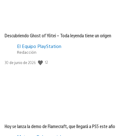
Descubriendo Ghost of Yōtei – Toda leyenda tiene un origen
El Equipo PlayStation
Redacción
Fecha
12
30 de junio de 2026
de
publicación:
Hoy se lanza la demo de Flamecraft, que llegará a PS5 este año