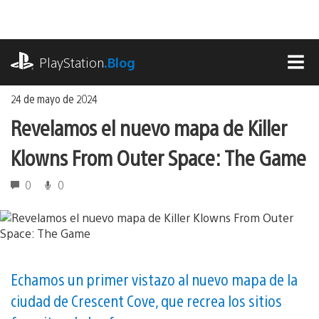
Ir
al
contenido
playstation.com
PlayStation
.Blog
MEN
24 de mayo de 2024
Revelamos el nuevo mapa de Killer
Klowns From Outer Space: The Game
0
0
Echamos un primer vistazo al nuevo mapa de la
ciudad de Crescent Cove, que recrea los sitios