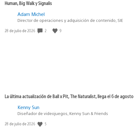
Human, Big Walk y Signalis
Adam Michel
Director de operaciones y adquisición de contenido, SIE
Fecha
2
9
28 de julio de 2026
de
publicación:
La última actualización de Ball x Pit, The Naturalist, llega el 6 de agosto
Kenny Sun
Diseñador de videojuegos, Kenny Sun & Friends
Fecha
5
28 de julio de 2026
de
publicación: