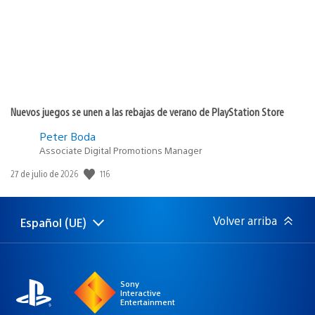
Nuevos juegos se unen a las rebajas de verano de PlayStation Store
Peter Boda
Associate Digital Promotions Manager
Fecha
116
27 de julio de 2026
de
publicación:
Volver arriba
Español (UE)
Selecciona
Región
una
actual:
región
Sony
Interactive
Entertainment