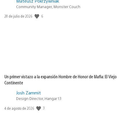
Mateusz Pokrzywniak
Community Manager, Monster Couch
Fecha
6
28 de julio de 2026
de
publicación:
Un primer vistazo a la expansión Hombre de Honor de Mafia: El Viejo
Continente
Josh Zammit
Design Director, Hangar 13
Fecha
3
4 de agosto de 2026
de
publicación: