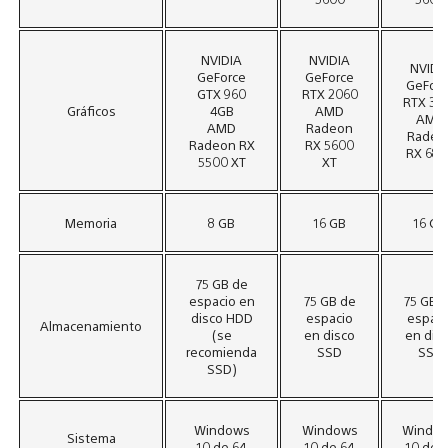
NVIDIA
NVIDIA
NVIDI
GeForce
GeForce
GeForc
GTX 960
RTX 2060
RTX 30
Gráficos
4GB
AMD
AMD
AMD
Radeon
Radeo
Radeon RX
RX 5600
RX 680
5500 XT
XT
Memoria
8 GB
16 GB
16 GB
75 GB de
espacio en
75 GB de
75 GB 
disco HDD
espacio
espaci
Almacenamiento
(se
en disco
en dis
recomienda
SSD
SSD
SSD)
Windows
Windows
Windo
Sistema
10 de 64
10 de 64
10 de 