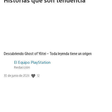
Historias que son tendencia
Descubriendo Ghost of Yōtei – Toda leyenda tiene un origen
El Equipo PlayStation
Redacción
Fecha
12
30 de junio de 2026
de
publicación: