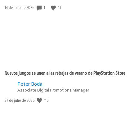
Fecha
1
13
14 de julio de 2026
de
publicación:
Nuevos juegos se unen a las rebajas de verano de PlayStation Store
Peter Boda
Associate Digital Promotions Manager
Fecha
116
27 de julio de 2026
de
publicación: