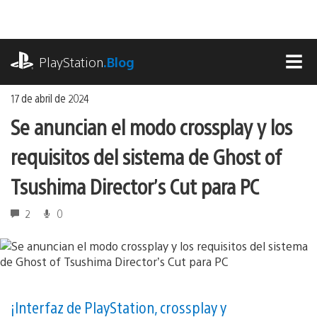
Ir
al
contenido
playstation.com
PlayStation
.Blog
MEN
17 de abril de 2024
Se anuncian el modo crossplay y los
requisitos del sistema de Ghost of
Tsushima Director’s Cut para PC
2
0
¡Interfaz de PlayStation, crossplay y