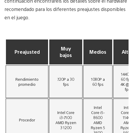
continuación encontraréis los detalles sobre el hardware
recomendado para los diferentes preajustes disponibles
en el juego.
Muy
Preajusted
Medios
Alto
bajos
1440P 
Rendimiento
720P a 30
1080P a
60 fps 
promedio
fps
60 fps
4K @ 3
fps
Intel
Intel
Intel Core
Core i5-
Core i5
i3-7100
8600
11400
Procedor
AMD Ryzen
AMD
AMD
3 1200
Ryzen 5
Ryzen 
3600
5600