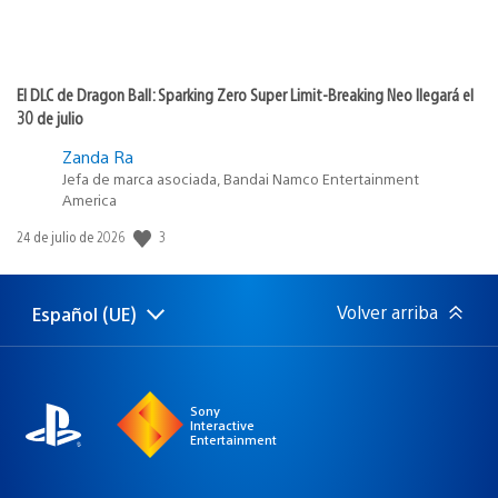
El DLC de Dragon Ball: Sparking Zero Super Limit-Breaking Neo llegará el
30 de julio
Zanda Ra
Jefa de marca asociada, Bandai Namco Entertainment
America
Fecha
3
24 de julio de 2026
de
publicación:
Volver arriba
Español (UE)
Selecciona
Región
una
actual:
región
Sony
Interactive
Entertainment