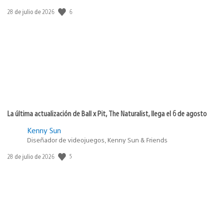
Fecha
6
28 de julio de 2026
de
publicación:
La última actualización de Ball x Pit, The Naturalist, llega el 6 de agosto
Kenny Sun
Diseñador de videojuegos, Kenny Sun & Friends
Fecha
5
28 de julio de 2026
de
publicación: