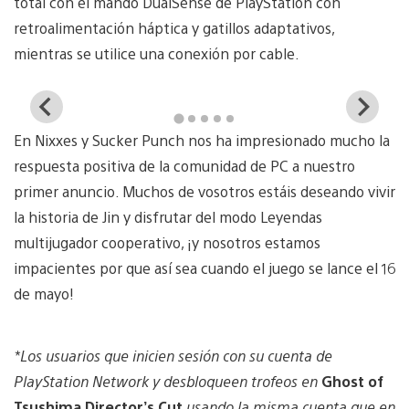
total con el mando DualSense de PlayStation con
retroalimentación háptica y gatillos adaptativos,
mientras se utilice una conexión por cable.
View
Vi
and
a
En Nixxes y Sucker Punch nos ha impresionado mucho la
download
d
image
i
respuesta positiva de la comunidad de PC a nuestro
primer anuncio. Muchos de vosotros estáis deseando vivir
la historia de Jin y disfrutar del modo Leyendas
multijugador cooperativo, ¡y nosotros estamos
impacientes por que así sea cuando el juego se lance el 16
de mayo!
*Los usuarios que inicien sesión con su cuenta de
PlayStation Network y desbloqueen trofeos en
Ghost of
Tsushima Director’s Cut
usando la misma cuenta que en