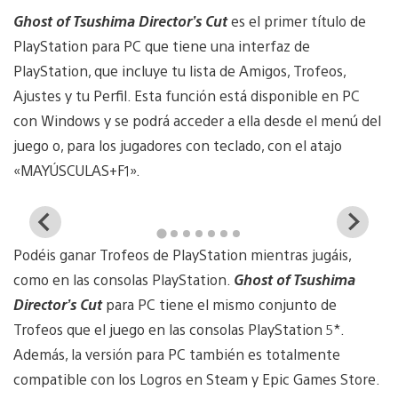
Ghost of Tsushima Director’s Cut
es el primer título de
PlayStation para PC que tiene una interfaz de
PlayStation, que incluye tu lista de Amigos, Trofeos,
Ajustes y tu Perfil. Esta función está disponible en PC
con Windows y se podrá acceder a ella desde el menú del
juego o, para los jugadores con teclado, con el atajo
«MAYÚSCULAS+F1».
View
Vi
and
a
Podéis ganar Trofeos de PlayStation mientras jugáis,
download
d
image
i
como en las consolas PlayStation.
Ghost of Tsushima
Director’s Cut
para PC tiene el mismo conjunto de
Trofeos que el juego en las consolas PlayStation 5*.
Además, la versión para PC también es totalmente
compatible con los Logros en Steam y Epic Games Store.