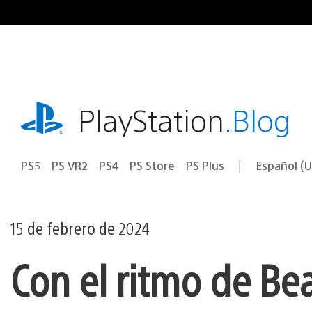
Ir
al
contenido
playstation.com
PlayStation
.Blog
PS5
PS VR2
PS4
PS Store
PS Plus
Español (U
Seleccion
Región
una
actual:
región
15 de febrero de 2024
Con el ritmo de Be