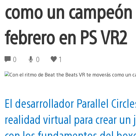
como un campeón d
febrero en PS VR2
0
0
1
El desarrollador Parallel Circl
realidad virtual para crear u
con los fundamentos del box