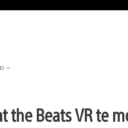
E)
a
at the Beats VR te m