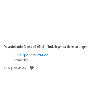
de
publicación:
Descubriendo Ghost of Yōtei – Toda leyenda tiene un origen
El Equipo PlayStation
Redacción
Fecha
12
30 de junio de 2026
de
publicación: