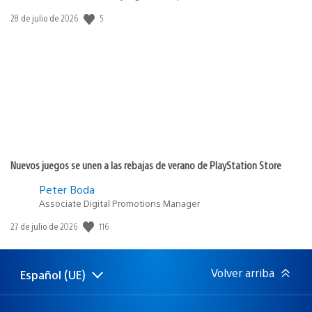
Fecha
5
28 de julio de 2026
de
publicación:
Nuevos juegos se unen a las rebajas de verano de PlayStation Store
Peter Boda
Associate Digital Promotions Manager
Fecha
116
27 de julio de 2026
de
publicación:
Volver arriba
Español (UE)
Selecciona
Región
una
actual:
región