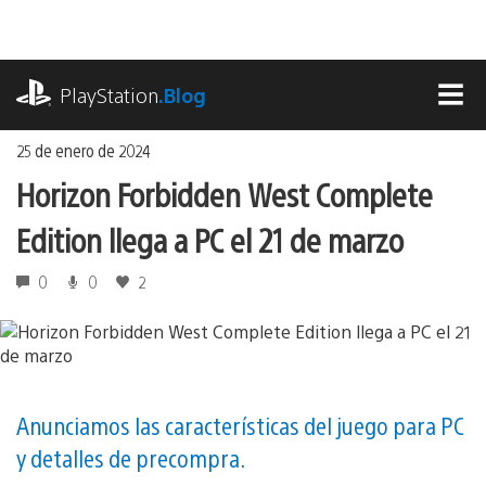
Ir
al
contenido
playstation.com
PlayStation
.Blog
MEN
25 de enero de 2024
Horizon Forbidden West Complete
Edition llega a PC el 21 de marzo
0
0
2
Anunciamos las características del juego para PC
y detalles de precompra.