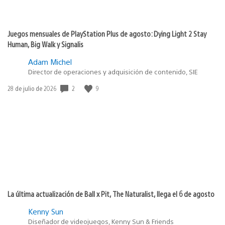
Juegos mensuales de PlayStation Plus de agosto: Dying Light 2 Stay
Human, Big Walk y Signalis
Adam Michel
Director de operaciones y adquisición de contenido, SIE
Fecha
2
9
28 de julio de 2026
de
publicación:
La última actualización de Ball x Pit, The Naturalist, llega el 6 de agosto
Kenny Sun
Diseñador de videojuegos, Kenny Sun & Friends