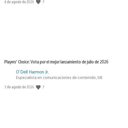
Fecha
3
4 de agosto de 2026
de
publicación:
Players’ Choice: Vota por el mejor lanzamiento de julio de 2026
O'Dell Harmon Jr.
Especialista en comunicaciones de contenido, SIE
Fecha
7
3 de agosto de 2026
de
publicación: