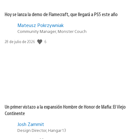
Hoy se lanza la demo de Flamecraft, que llegará a PS5 este año
Mateusz Pokrzywniak
Community Manager, Monster Couch
Fecha
6
28 de julio de 2026
de
publicación:
Un primer vistazo a la expansión Hombre de Honor de Mafia: El Viejo
Continente
Josh Zammit
Design Director, Hangar 13