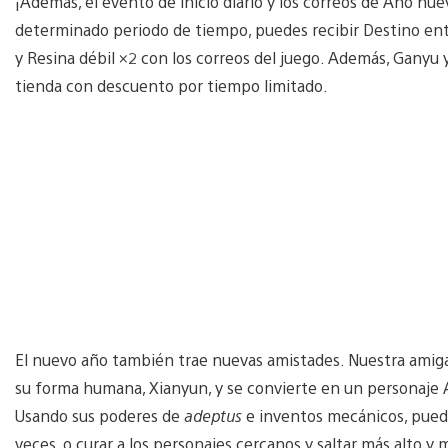
¡Además, el evento de inicio diario y los correos de Año nue
determinado periodo de tiempo, puedes recibir Destino ent
y Resina débil ×2 con los correos del juego. Además, Ganyu 
tienda con descuento por tiempo limitado.
El nuevo año también trae nuevas amistades. Nuestra ami
su forma humana, Xianyun, y se convierte en un personaje 
Usando sus poderes de
adeptus
e inventos mecánicos, puede 
veces, o curar a los personajes cercanos y saltar más alto