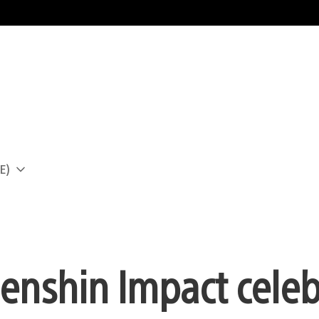
E)
a
Genshin Impact celeb