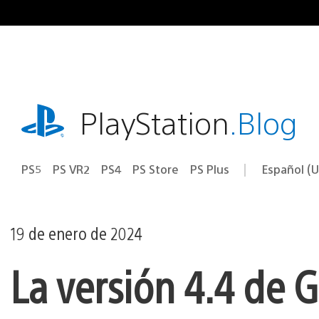
Ir
al
contenido
playstation.com
PlayStation
.Blog
PS5
PS VR2
PS4
PS Store
PS Plus
Español (U
Seleccion
Región
una
actual:
región
19 de enero de 2024
La versión 4.4 de 