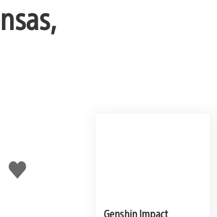
nsas,
Me
gusta
esto
Genshin Impact