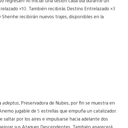
vo regresan! Al iniciar una sesión cada día durante un
relazado ×10. También recibirás Destino Entrelazado ×3
y Shenhe recibirán nuevos trajes, disponibles en la
ga
adeptus
, Preservadora de Nubes, por fin se muestra en
Anemo jugable de 5 estrellas que empuña un catalizador.
saltar por los aires e impulsarse hacia adelante dos
 y mejorar sus Ataques Descendentes. También aparecerá