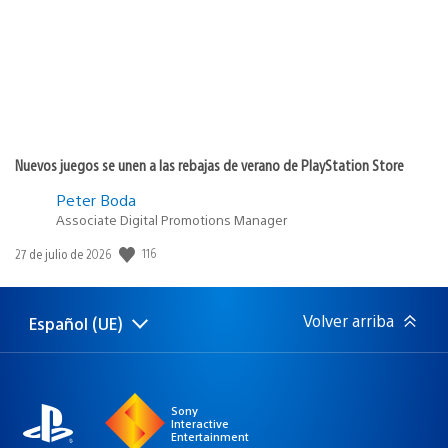
Nuevos juegos se unen a las rebajas de verano de PlayStation Store
Peter Boda
Associate Digital Promotions Manager
Fecha
116
27 de julio de 2026
de
publicación:
Volver arriba
Español (UE)
Selecciona
Región
una
actual:
región
Sony
Interactive
Entertainment