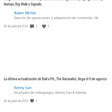
Human, Big Walk y Signalis
Adam Michel
Director de operaciones y adquisición de contenido, SIE
Fecha
2
9
28 de julio de 2026
de
publicación:
La última actualización de Ball x Pit, The Naturalist, llega el 6 de agosto
Kenny Sun
Diseñador de videojuegos, Kenny Sun & Friends
Fecha
5
28 de julio de 2026
de
publicación: