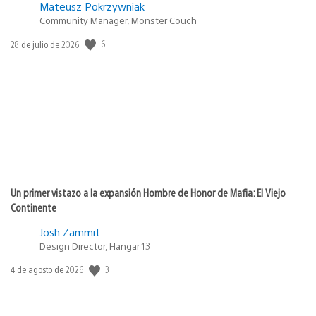
Mateusz Pokrzywniak
Community Manager, Monster Couch
Fecha
6
28 de julio de 2026
de
publicación:
Un primer vistazo a la expansión Hombre de Honor de Mafia: El Viejo
Continente
Josh Zammit
Design Director, Hangar 13
Fecha
3
4 de agosto de 2026
de
publicación: