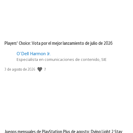
Players’ Choice: Vota por el mejor lanzamiento de julio de 2026
O'Dell Harmon Jr.
Especialista en comunicaciones de contenido, SIE
Fecha
7
3 de agosto de 2026
de
publicación:
Juegos mensuales de PlayStation Plus de agosto: Dying Light 2 Stay