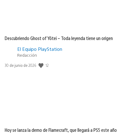
Descubriendo Ghost of Yōtei – Toda leyenda tiene un origen
El Equipo PlayStation
Redacción
Fecha
12
30 de junio de 2026
de
publicación:
Hoy se lanza la demo de Flamecraft, que llegará a PS5 este año