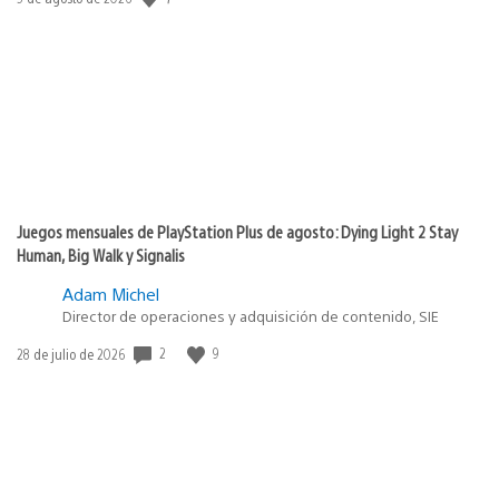
de
publicación:
Juegos mensuales de PlayStation Plus de agosto: Dying Light 2 Stay
Human, Big Walk y Signalis
Adam Michel
Director de operaciones y adquisición de contenido, SIE
Fecha
2
9
28 de julio de 2026
de
publicación: