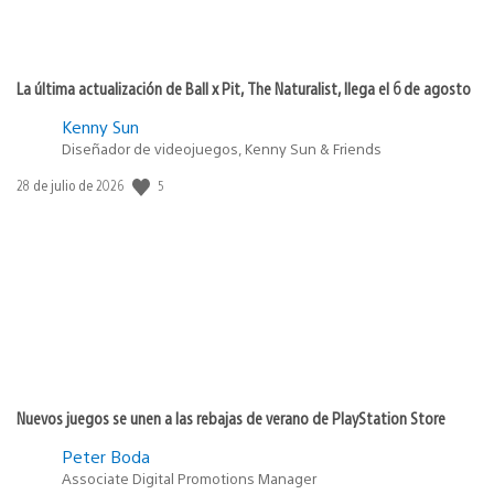
La última actualización de Ball x Pit, The Naturalist, llega el 6 de agosto
Kenny Sun
Diseñador de videojuegos, Kenny Sun & Friends
Fecha
5
28 de julio de 2026
de
publicación:
Nuevos juegos se unen a las rebajas de verano de PlayStation Store
Peter Boda
Associate Digital Promotions Manager