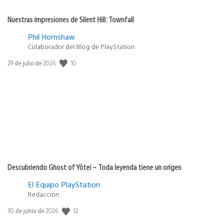
Nuestras impresiones de Silent Hill: Townfall
Phil Hornshaw
Colaborador del Blog de PlayStation
Fecha
10
29 de julio de 2026
de
publicación:
Descubriendo Ghost of Yōtei – Toda leyenda tiene un origen
El Equipo PlayStation
Redacción
Fecha
12
30 de junio de 2026
de