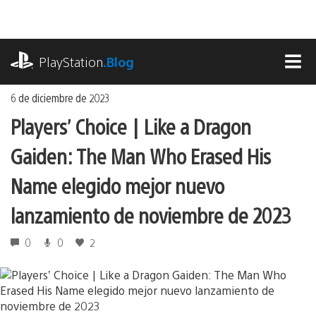
Ir
al
contenido
playstation.com
PlayStation
.Blog
MEN
6 de diciembre de 2023
Players’ Choice | Like a Dragon
Gaiden: The Man Who Erased His
Name elegido mejor nuevo
lanzamiento de noviembre de 2023
0
0
2