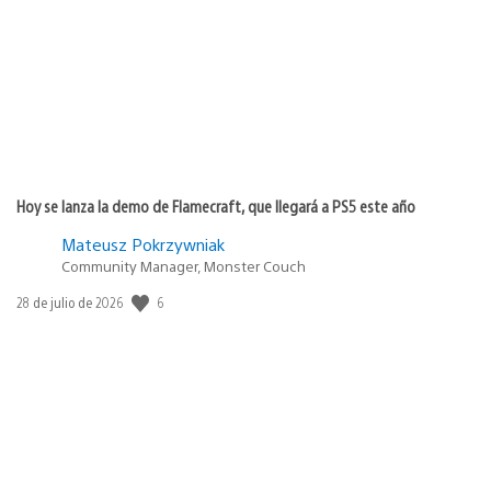
publicación:
Hoy se lanza la demo de Flamecraft, que llegará a PS5 este año
Mateusz Pokrzywniak
Community Manager, Monster Couch
Fecha
6
28 de julio de 2026
de
publicación: