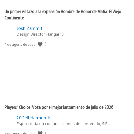
Un primer vistazo a la expansión Hombre de Honor de Mafia: El Viejo
Continente
Josh Zammit
Design Director, Hangar 13
Fecha
3
4 de agosto de 2026
de
publicación:
Players’ Choice: Vota por el mejor lanzamiento de julio de 2026
O'Dell Harmon Jr.
Especialista en comunicaciones de contenido, SIE
Fecha
7
3 de agosto de 2026