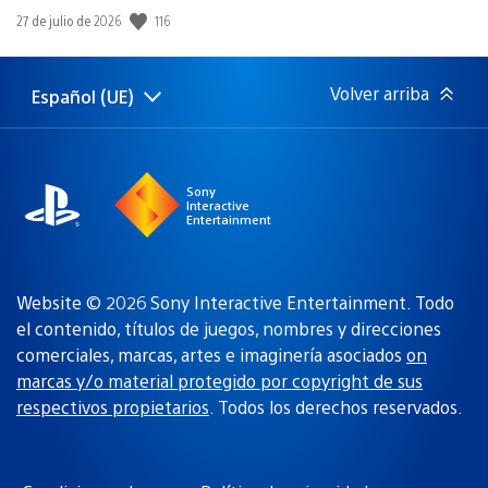
Fecha
116
27 de julio de 2026
de
publicación:
Volver arriba
Español (UE)
Selecciona
Región
una
actual:
región
Sony
Interactive
Entertainment
Website © 2026 Sony Interactive Entertainment. Todo
el contenido, títulos de juegos, nombres y direcciones
comerciales, marcas, artes e imaginería asociados
on
marcas y/o material protegido por copyright de sus
respectivos propietarios
. Todos los derechos reservados.