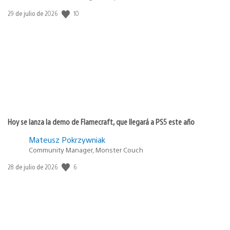
Fecha
10
29 de julio de 2026
de
publicación:
Hoy se lanza la demo de Flamecraft, que llegará a PS5 este año
Mateusz Pokrzywniak
Community Manager, Monster Couch
Fecha
6
28 de julio de 2026
de
publicación: