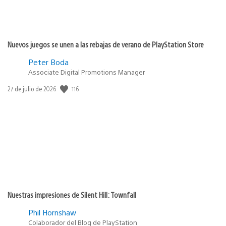
Nuevos juegos se unen a las rebajas de verano de PlayStation Store
Peter Boda
Associate Digital Promotions Manager
Fecha
116
27 de julio de 2026
de
publicación:
Nuestras impresiones de Silent Hill: Townfall
Phil Hornshaw
Colaborador del Blog de PlayStation