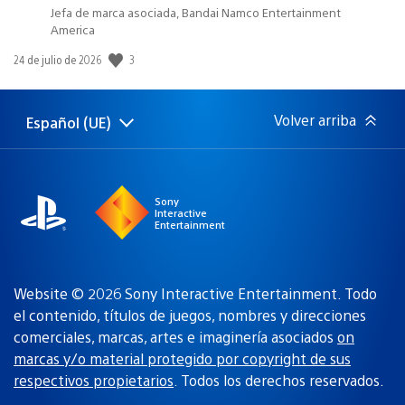
Jefa de marca asociada, Bandai Namco Entertainment
America
Fecha
3
24 de julio de 2026
de
publicación:
Volver arriba
Español (UE)
Selecciona
Región
una
actual:
región
Sony
Interactive
Entertainment
Website © 2026 Sony Interactive Entertainment. Todo
el contenido, títulos de juegos, nombres y direcciones
comerciales, marcas, artes e imaginería asociados
on
marcas y/o material protegido por copyright de sus
respectivos propietarios
. Todos los derechos reservados.