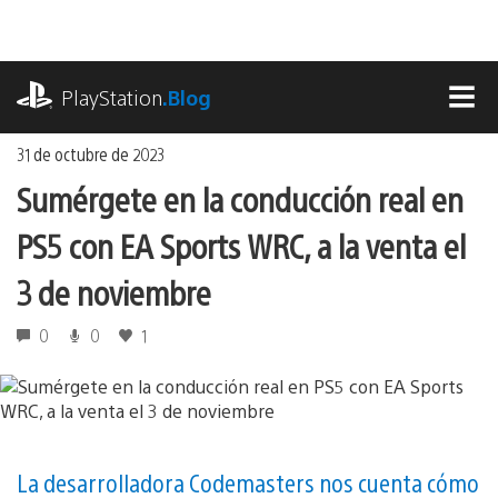
Ir
al
contenido
playstation.com
PlayStation
.Blog
MEN
31 de octubre de 2023
Sumérgete en la conducción real en
PS5 con EA Sports WRC, a la venta el
3 de noviembre
0
0
1
La desarrolladora Codemasters nos cuenta cómo