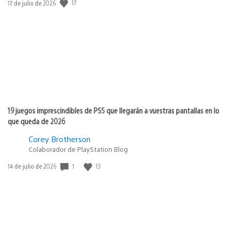
Fecha
17
17 de julio de 2026
de
publicación:
19 juegos imprescindibles de PS5 que llegarán a vuestras pantallas en lo
que queda de 2026
Corey Brotherson
Colaborador de PlayStation Blog
Fecha
1
13
14 de julio de 2026
de
publicación: