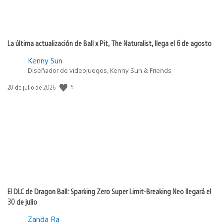
La última actualización de Ball x Pit, The Naturalist, llega el 6 de agosto
Kenny Sun
Diseñador de videojuegos, Kenny Sun & Friends
Fecha
5
28 de julio de 2026
de
publicación:
El DLC de Dragon Ball: Sparking Zero Super Limit-Breaking Neo llegará el
30 de julio
Zanda Ra