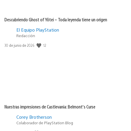
Descubriendo Ghost of Yōtei – Toda leyenda tiene un origen
El Equipo PlayStation
Redacción
Fecha
12
30 de junio de 2026
de
publicación:
Nuestras impresiones de Castlevania: Belmont’s Curse
Corey Brotherson
Colaborador de PlayStation Blog