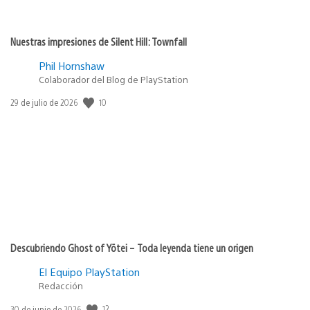
Nuestras impresiones de Silent Hill: Townfall
Phil Hornshaw
Colaborador del Blog de PlayStation
Fecha
10
29 de julio de 2026
de
publicación:
Descubriendo Ghost of Yōtei – Toda leyenda tiene un origen
El Equipo PlayStation
Redacción
Fecha
12
30 de junio de 2026