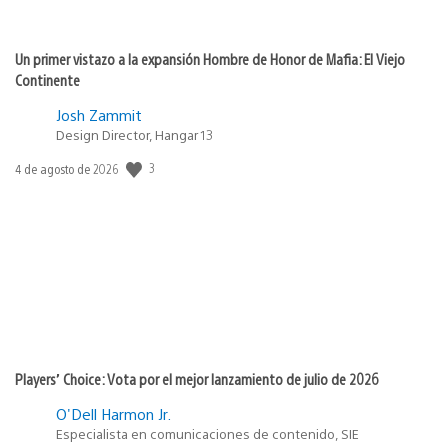
Un primer vistazo a la expansión Hombre de Honor de Mafia: El Viejo
Continente
Josh Zammit
Design Director, Hangar 13
Fecha
3
4 de agosto de 2026
de
publicación:
Players’ Choice: Vota por el mejor lanzamiento de julio de 2026
O'Dell Harmon Jr.
Especialista en comunicaciones de contenido, SIE