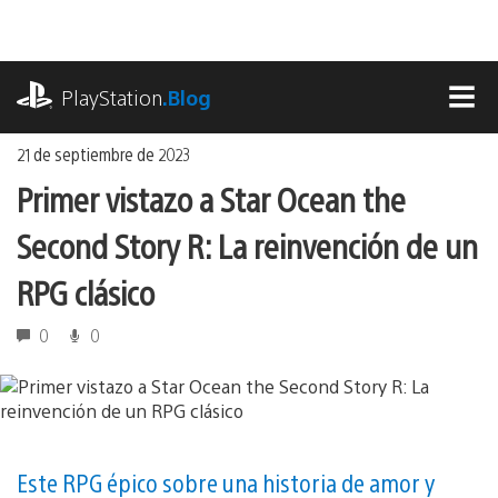
Ir
al
contenido
playstation.com
PlayStation
.Blog
MEN
21 de septiembre de 2023
Primer vistazo a Star Ocean the
Second Story R: La reinvención de un
RPG clásico
0
0
Este RPG épico sobre una historia de amor y