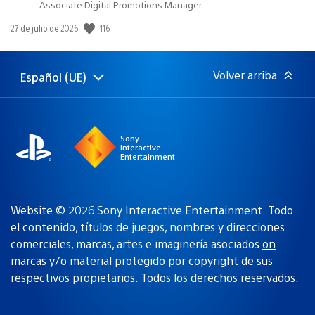
Associate Digital Promotions Manager
Fecha
116
27 de julio de 2026
de
publicación:
Volver arriba
Español (UE)
Selecciona
Región
una
actual:
región
Sony
Interactive
Entertainment
Website © 2026 Sony Interactive Entertainment. Todo
el contenido, títulos de juegos, nombres y direcciones
comerciales, marcas, artes e imaginería asociados
on
marcas y/o material protegido por copyright de sus
respectivos propietarios
. Todos los derechos reservados.