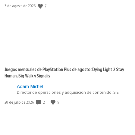
Fecha
7
3 de agosto de 2026
de
publicación:
Juegos mensuales de PlayStation Plus de agosto: Dying Light 2 Stay
Human, Big Walk y Signalis
Adam Michel
Director de operaciones y adquisición de contenido, SIE
Fecha
2
9
28 de julio de 2026
de
publicación: