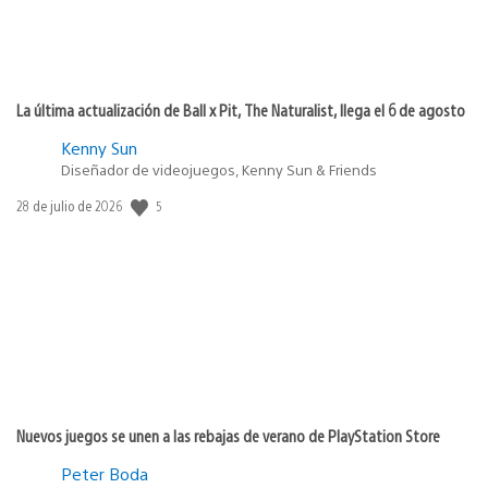
La última actualización de Ball x Pit, The Naturalist, llega el 6 de agosto
Kenny Sun
Diseñador de videojuegos, Kenny Sun & Friends
Fecha
5
28 de julio de 2026
de
publicación:
Nuevos juegos se unen a las rebajas de verano de PlayStation Store
Peter Boda