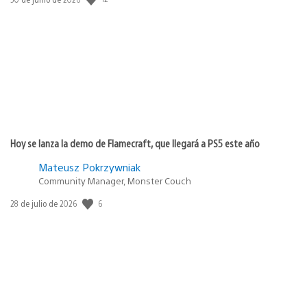
de
publicación:
Hoy se lanza la demo de Flamecraft, que llegará a PS5 este año
Mateusz Pokrzywniak
Community Manager, Monster Couch
Fecha
6
28 de julio de 2026
de
publicación: