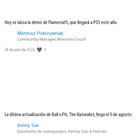
Hoy se lanza la demo de Flamecraft, que llegará a PS5 este año
Mateusz Pokrzywniak
Community Manager, Monster Couch
Fecha
6
28 de julio de 2026
de
publicación:
La última actualización de Ball x Pit, The Naturalist, llega el 6 de agosto
Kenny Sun
Diseñador de videojuegos, Kenny Sun & Friends