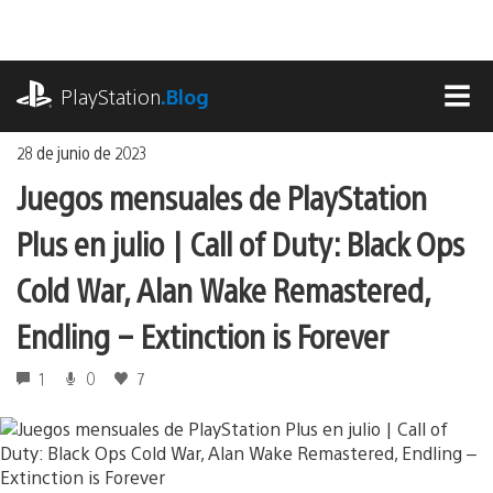
Ir
al
contenido
playstation.com
PlayStation
.Blog
MEN
28 de junio de 2023
Juegos mensuales de PlayStation
Plus en julio | Call of Duty: Black Ops
Cold War, Alan Wake Remastered,
Endling – Extinction is Forever
1
0
7