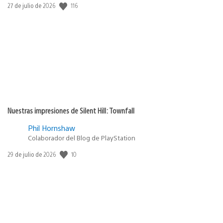
Fecha
116
27 de julio de 2026
de
publicación:
Nuestras impresiones de Silent Hill: Townfall
Phil Hornshaw
Colaborador del Blog de PlayStation
Fecha
10
29 de julio de 2026
de
publicación: