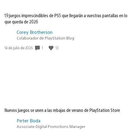
19 juegos imprescindibles de PS5 que llegarán a vuestras pantallas en lo
que queda de 2026
Corey Brotherson
Colaborador de PlayStation Blog
Fecha
1
13
14 de julio de 2026
de
publicación:
Nuevos juegos se unen a las rebajas de verano de PlayStation Store
Peter Boda
Associate Digital Promotions Manager