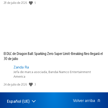
Fecha
5
28 de julio de 2026
de
publicación:
El DLC de Dragon Ball: Sparking Zero Super Limit-Breaking Neo llegará el
30 de julio
Zanda Ra
Jefa de marca asociada, Bandai Namco Entertainment
America
Fecha
3
24 de julio de 2026
de
publicación:
Volver arriba
Español (UE)
Selecciona
Región
una
actual: