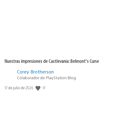
de
publicación:
Nuestras impresiones de Castlevania: Belmont’s Curse
Corey Brotherson
Colaborador de PlayStation Blog
Fecha
17
17 de julio de 2026
de
publicación: