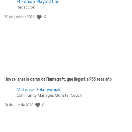
El Equipo PlayStation
Redacción
Fecha
12
30 de junio de 2026
de
publicación:
Hoy se lanza la demo de Flamecraft, que llegará a PS5 este año
Mateusz Pokrzywniak
Community Manager, Monster Couch
Fecha
6
28 de julio de 2026
de
publicación: