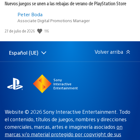
Nuevos juegos se unen a las rebajas de verano de PlayStation Store
Peter Boda
Associate Digital Promotions Manager
Fecha
116
27 de julio de 2026
de
publicación:
Volver arriba
Español (UE)
Selecciona
Región
una
actual:
región
Sony
Interactive
Entertainment
Website © 2026 Sony Interactive Entertainment. Todo
el contenido, títulos de juegos, nombres y direcciones
comerciales, marcas, artes e imaginería asociados
on
marcas y/o material protegido por copyright de sus