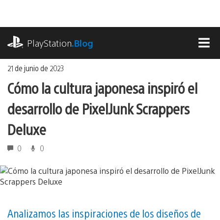
Ir
al
contenido
playstation.com
PlayStation
.Blog
MEN
21 de junio de 2023
Cómo la cultura japonesa inspiró el
desarrollo de PixelJunk Scrappers
Deluxe
0
0
Analizamos las inspiraciones de los diseños de