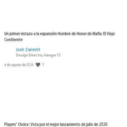
Un primer vistazo a la expansión Hombre de Honor de Mafia: El Viejo
Continente
Josh Zammit
Design Director, Hangar 13
Fecha
3
4 de agosto de 2026
de
publicación:
Players’ Choice: Vota por el mejor lanzamiento de julio de 2026