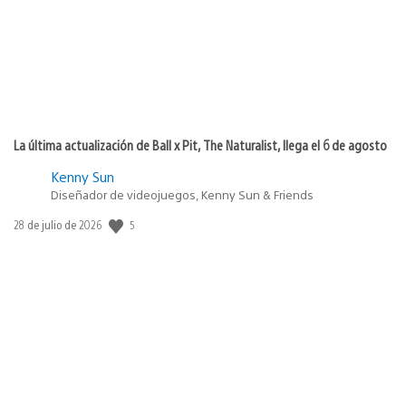
La última actualización de Ball x Pit, The Naturalist, llega el 6 de agosto
Kenny Sun
Diseñador de videojuegos, Kenny Sun & Friends
Fecha
5
28 de julio de 2026
de
publicación: