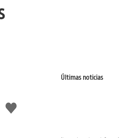
s
Últimas noticias
Me
gusta
esto