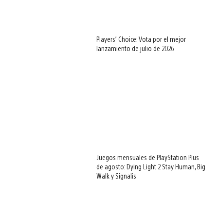
and
download
image
Players’ Choice: Vota por el mejor
lanzamiento de julio de 2026
Juegos mensuales de PlayStation Plus
View
de agosto: Dying Light 2 Stay Human, Big
View
and
Walk y Signalis
and
download
download
image
image