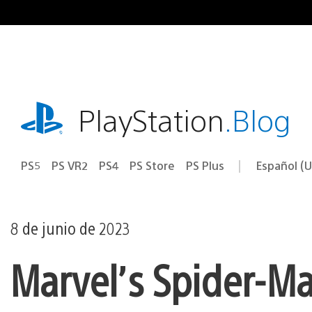
Ir
al
contenido
playstation.com
PlayStation
.Blog
PS5
PS VR2
PS4
PS Store
PS Plus
Español (U
Seleccion
Región
una
actual:
región
8 de junio de 2023
Marvel’s Spider-Man