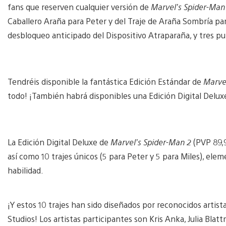
fans que reserven cualquier versión de
Marvel’s Spider-Man
Caballero Araña para Peter y del Traje de Araña Sombría para
desbloqueo anticipado del Dispositivo Atraparaña, y tres p
View
and
Tendréis disponible la fantástica Edición Estándar de
Marve
download
image
todo! ¡También habrá disponibles una Edición Digital Deluxe
La Edición Digital Deluxe de
Marvel’s Spider-Man 2
(PVP 89,9
así como 10 trajes únicos (5 para Peter y 5 para Miles), ele
habilidad.
¡Y estos 10 trajes han sido diseñados por reconocidos artist
Studios! Los artistas participantes son Kris Anka, Julia Bla