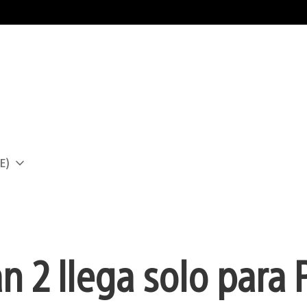
E)
a
 2 llega solo para 