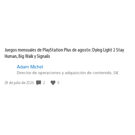
Juegos mensuales de PlayStation Plus de agosto: Dying Light 2 Stay
Human, Big Walk y Signalis
Adam Michel
Director de operaciones y adquisición de contenido, SIE
Fecha
2
9
28 de julio de 2026
de
publicación: