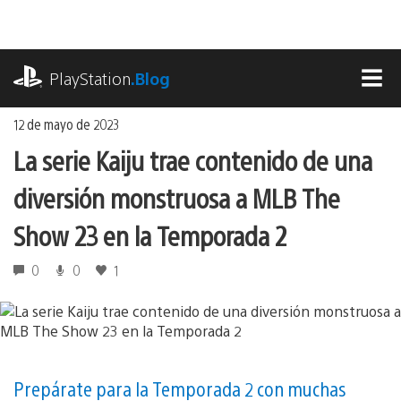
Ir
al
contenido
playstation.com
PlayStation
.Blog
MEN
12 de mayo de 2023
La serie Kaiju trae contenido de una
diversión monstruosa a MLB The
Show 23 en la Temporada 2
0
0
1
Prepárate para la Temporada 2 con muchas