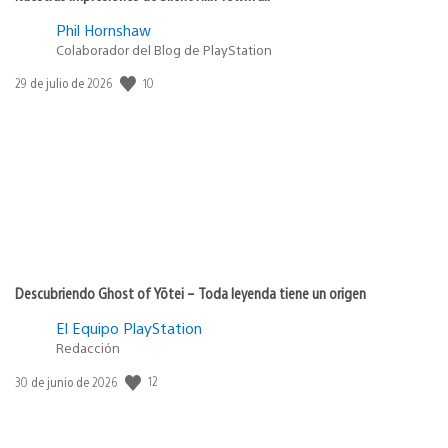
Phil Hornshaw
Colaborador del Blog de PlayStation
Fecha
10
29 de julio de 2026
de
publicación:
Descubriendo Ghost of Yōtei – Toda leyenda tiene un origen
El Equipo PlayStation
Redacción
Fecha
12
30 de junio de 2026
de
publicación: