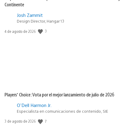
Continente
Josh Zammit
Design Director, Hangar 13
Fecha
3
4 de agosto de 2026
de
publicación:
Players’ Choice: Vota por el mejor lanzamiento de julio de 2026
O'Dell Harmon Jr.
Especialista en comunicaciones de contenido, SIE
Fecha
7
3 de agosto de 2026
de
publicación: