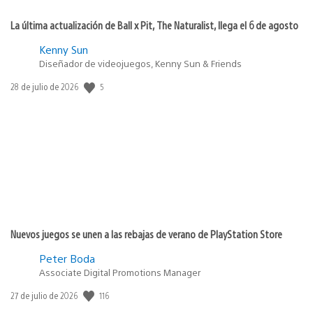
La última actualización de Ball x Pit, The Naturalist, llega el 6 de agosto
Kenny Sun
Diseñador de videojuegos, Kenny Sun & Friends
Fecha
5
28 de julio de 2026
de
publicación:
Nuevos juegos se unen a las rebajas de verano de PlayStation Store
Peter Boda
Associate Digital Promotions Manager
Fecha
116
27 de julio de 2026
de