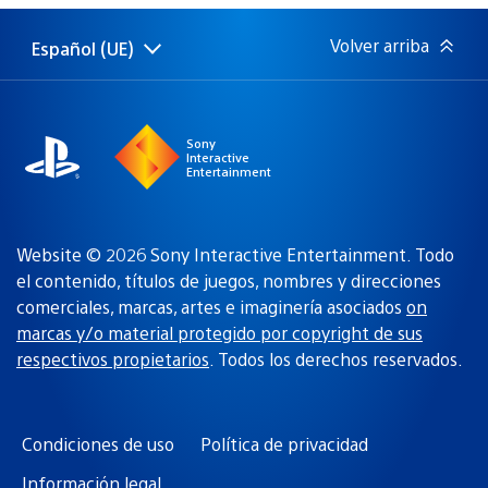
publicación:
Volver arriba
Español (UE)
Selecciona
Región
una
actual:
región
Sony
Interactive
Entertainment
Website © 2026 Sony Interactive Entertainment. Todo
el contenido, títulos de juegos, nombres y direcciones
comerciales, marcas, artes e imaginería asociados
on
marcas y/o material protegido por copyright de sus
respectivos propietarios
. Todos los derechos reservados.
Condiciones de uso
Política de privacidad
Información legal