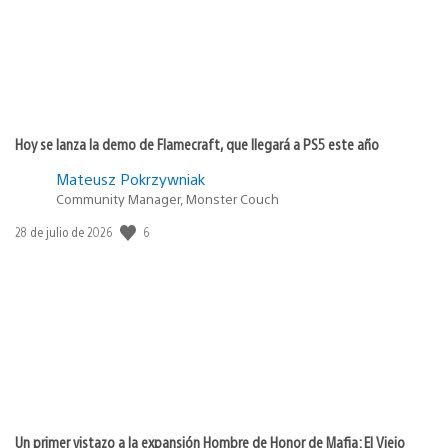
Hoy se lanza la demo de Flamecraft, que llegará a PS5 este año
Mateusz Pokrzywniak
Community Manager, Monster Couch
Fecha
6
28 de julio de 2026
de
publicación:
Un primer vistazo a la expansión Hombre de Honor de Mafia: El Viejo