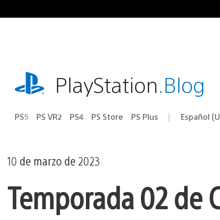
Ir
al
contenido
playstation.com
PlayStation
.Blog
PS5
PS VR2
PS4
PS Store
PS Plus
Español (U
Seleccion
Región
una
actual:
región
10 de marzo de 2023
Temporada 02 de C