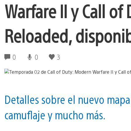
Warfare II y Call o
Reloaded, disponib
0
0
3
Detalles sobre el nuevo mapa
camuflaje y mucho más.