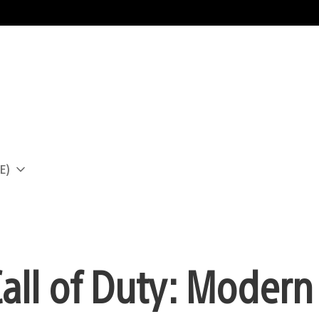
E)
a
all of Duty: Modern