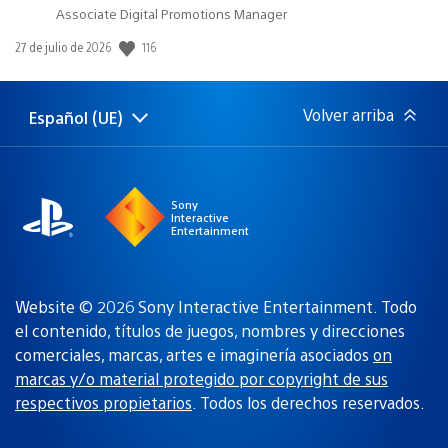
Associate Digital Promotions Manager
Fecha
116
27 de julio de 2026
de
publicación:
Volver arriba
Español (UE)
Selecciona
Región
una
actual:
región
Sony
Interactive
Entertainment
Website © 2026 Sony Interactive Entertainment. Todo
el contenido, títulos de juegos, nombres y direcciones
comerciales, marcas, artes e imaginería asociados
on
marcas y/o material protegido por copyright de sus
respectivos propietarios
. Todos los derechos reservados.