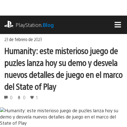
Ir
al
contenido
playstation.com
PlayStation
.Blog
MEN
23 de febrero de 2023
Humanity: este misterioso juego de
puzles lanza hoy su demo y desvela
nuevos detalles de juego en el marco
del State of Play
0
0
1