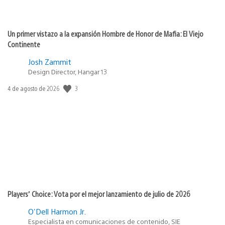
Un primer vistazo a la expansión Hombre de Honor de Mafia: El Viejo
Continente
Josh Zammit
Design Director, Hangar 13
Fecha
3
4 de agosto de 2026
de
publicación:
Players’ Choice: Vota por el mejor lanzamiento de julio de 2026
O'Dell Harmon Jr.
Especialista en comunicaciones de contenido, SIE