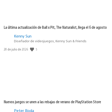
La última actualización de Ball x Pit, The Naturalist, llega el 6 de agosto
Kenny Sun
Diseñador de videojuegos, Kenny Sun & Friends
Fecha
5
28 de julio de 2026
de
publicación:
Nuevos juegos se unen a las rebajas de verano de PlayStation Store
Peter Boda