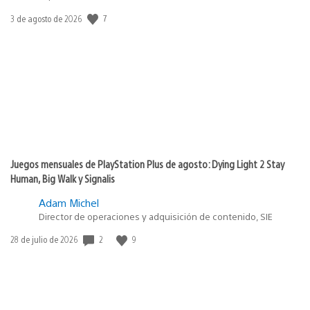
Fecha
7
3 de agosto de 2026
de
publicación:
Juegos mensuales de PlayStation Plus de agosto: Dying Light 2 Stay
Human, Big Walk y Signalis
Adam Michel
Director de operaciones y adquisición de contenido, SIE
Fecha
2
9
28 de julio de 2026
de
publicación: