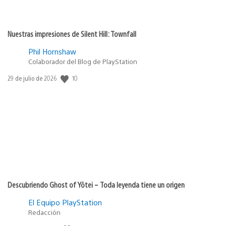
Nuestras impresiones de Silent Hill: Townfall
Phil Hornshaw
Colaborador del Blog de PlayStation
Fecha
10
29 de julio de 2026
de
publicación:
Descubriendo Ghost of Yōtei – Toda leyenda tiene un origen
El Equipo PlayStation
Redacción