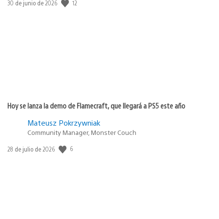
Fecha
12
30 de junio de 2026
de
publicación:
Hoy se lanza la demo de Flamecraft, que llegará a PS5 este año
Mateusz Pokrzywniak
Community Manager, Monster Couch
Fecha
6
28 de julio de 2026
de
publicación: