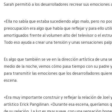
Sarah permitió a los desarrolladores recrear sus emociones 
«Ella no sabía que estaba sucediendo algo malo, pero no po
preocupación era algo que había que reflejar y para ello uti
amortiguados frente al volumen alto del televisor o el estr
Todo eso ayuda a crear una tensión y unas sensaciones palp
Es algo que también se ve en la dirección artística de una
medio de la noche, vemos cómo pasa tiempo con su padre y 
para transmitir las emociones que los desarrolladores quier
escena.
«Era muy importante construir y reflejar la relación de Joel y
artístico Erick Pangilinan. «Durante esa escena, queríamos qu
de su relación. La luz es muy suave, con una sensación hoga