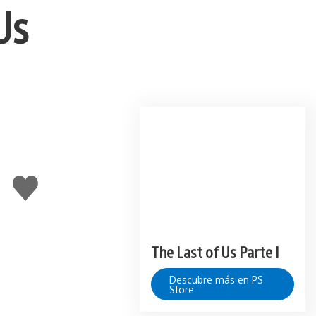
Us
Me
gusta
esto
The Last of Us Parte I
Descubre más en PS
Store.