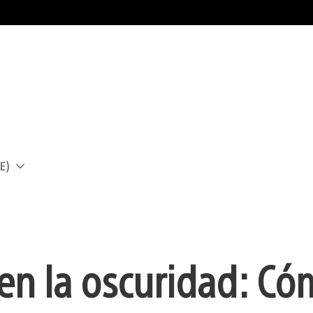
E)
a
en la oscuridad: Có