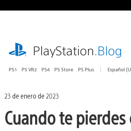
Ir
al
contenido
playstation.com
PlayStation
.Blog
PS5
PS VR2
PS4
PS Store
PS Plus
Español (U
Seleccion
Región
una
actual:
región
23 de enero de 2023
Cuando te pierdes 