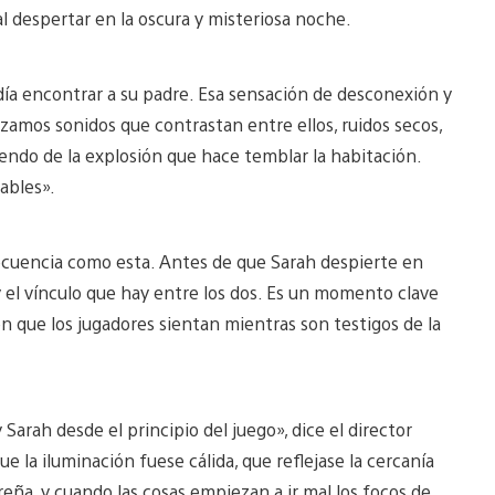
al despertar en la oscura y misteriosa noche.
día encontrar a su padre. Esa sensación de desconexión y
lizamos sonidos que contrastan entre ellos, ruidos secos,
uendo de la explosión que hace temblar la habitación.
ables».
 secuencia como esta. Antes de que Sarah despierte en
el vínculo que hay entre los dos. Es un momento clave
en que los jugadores sientan mientras son testigos de la
 Sarah desde el principio del juego», dice el director
e la iluminación fuese cálida, que reflejase la cercanía
reña, y cuando las cosas empiezan a ir mal los focos de