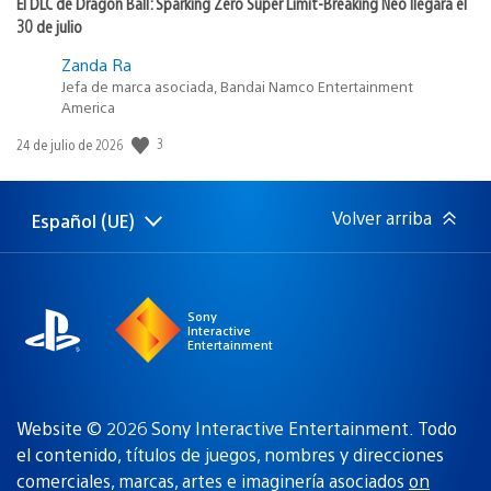
El DLC de Dragon Ball: Sparking Zero Super Limit-Breaking Neo llegará el
30 de julio
Zanda Ra
Jefa de marca asociada, Bandai Namco Entertainment
America
Fecha
3
24 de julio de 2026
de
publicación:
Volver arriba
Español (UE)
Selecciona
Región
una
actual:
región
Sony
Interactive
Entertainment
Website © 2026 Sony Interactive Entertainment. Todo
el contenido, títulos de juegos, nombres y direcciones
comerciales, marcas, artes e imaginería asociados
on