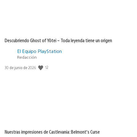
Descubriendo Ghost of Yōtei – Toda leyenda tiene un origen
El Equipo PlayStation
Redacción
Fecha
12
30 de junio de 2026
de
publicación:
Nuestras impresiones de Castlevania: Belmont’s Curse