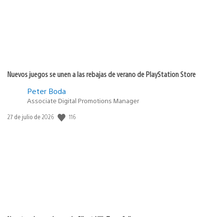
Nuevos juegos se unen a las rebajas de verano de PlayStation Store
Peter Boda
Associate Digital Promotions Manager
Fecha
116
27 de julio de 2026
de
publicación: