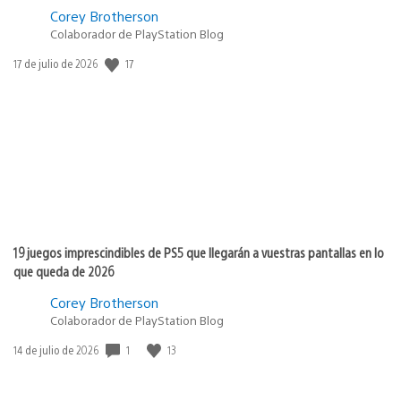
Corey Brotherson
Colaborador de PlayStation Blog
Fecha
17
17 de julio de 2026
de
publicación:
19 juegos imprescindibles de PS5 que llegarán a vuestras pantallas en lo
que queda de 2026
Corey Brotherson
Colaborador de PlayStation Blog
Fecha
1
13
14 de julio de 2026
de
publicación: