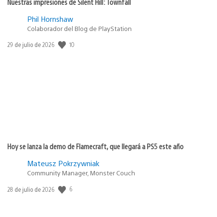
Nuestras impresiones de Silent Hill: Townfall
Phil Hornshaw
Colaborador del Blog de PlayStation
Fecha
10
29 de julio de 2026
de
publicación:
Hoy se lanza la demo de Flamecraft, que llegará a PS5 este año
Mateusz Pokrzywniak
Community Manager, Monster Couch
Fecha
6
28 de julio de 2026
de
publicación: