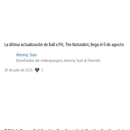
La última actualización de Ball x Pit, The Naturalist, llega el 6 de agosto
Kenny Sun
Diseñador de videojuegos, Kenny Sun & Friends
Fecha
5
28 de julio de 2026
de
publicación: