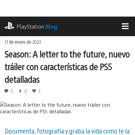
Ir
al
contenido
playstation.com
PlayStation
.Blog
MEN
13 de enero de 2023
Season: A letter to the future, nuevo
tráiler con características de PS5
detalladas
0
0
3
Documenta, fotografía y graba la vida como te la