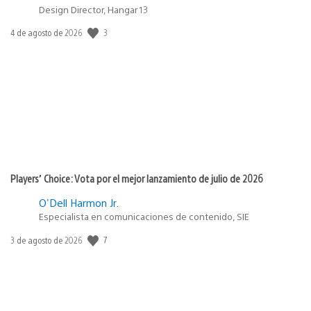
Design Director, Hangar 13
Fecha
3
4 de agosto de 2026
de
publicación:
Players’ Choice: Vota por el mejor lanzamiento de julio de 2026
O'Dell Harmon Jr.
Especialista en comunicaciones de contenido, SIE
Fecha
7
3 de agosto de 2026
de
publicación: