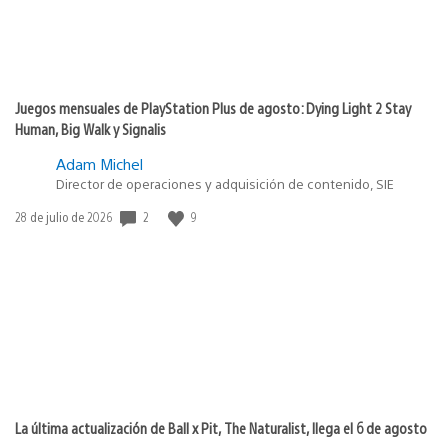
Juegos mensuales de PlayStation Plus de agosto: Dying Light 2 Stay
Human, Big Walk y Signalis
Adam Michel
Director de operaciones y adquisición de contenido, SIE
Fecha
2
9
28 de julio de 2026
de
publicación:
La última actualización de Ball x Pit, The Naturalist, llega el 6 de agosto