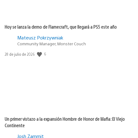
Hoy se lanza la demo de Flamecraft, que llegará a PS5 este año
Mateusz Pokrzywniak
Community Manager, Monster Couch
Fecha
6
28 de julio de 2026
de
publicación:
Un primer vistazo a la expansión Hombre de Honor de Mafia: El Viejo
Continente
Josh Zammit