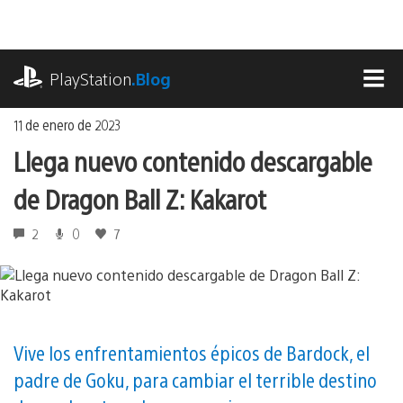
Ir
al
contenido
playstation.com
PlayStation
.Blog
MEN
11 de enero de 2023
Llega nuevo contenido descargable
de Dragon Ball Z: Kakarot
2
0
7
Vive los enfrentamientos épicos de Bardock, el
padre de Goku, para cambiar el terrible destino