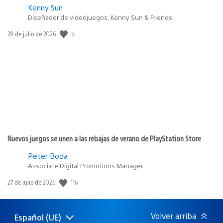
Kenny Sun
Diseñador de videojuegos, Kenny Sun & Friends
Fecha
5
28 de julio de 2026
de
publicación:
Nuevos juegos se unen a las rebajas de verano de PlayStation Store
Peter Boda
Associate Digital Promotions Manager
Fecha
116
27 de julio de 2026
de
publicación:
Volver arriba
Español (UE)
Selecciona
Región