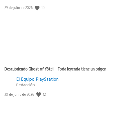
Fecha
10
29 de julio de 2026
de
publicación:
Descubriendo Ghost of Yōtei – Toda leyenda tiene un origen
El Equipo PlayStation
Redacción
Fecha
12
30 de junio de 2026
de
publicación: