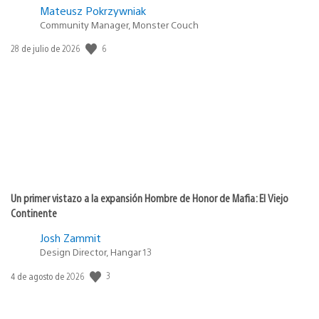
Mateusz Pokrzywniak
Community Manager, Monster Couch
Fecha
6
28 de julio de 2026
de
publicación:
Un primer vistazo a la expansión Hombre de Honor de Mafia: El Viejo
Continente
Josh Zammit
Design Director, Hangar 13
Fecha
3
4 de agosto de 2026
de
publicación: