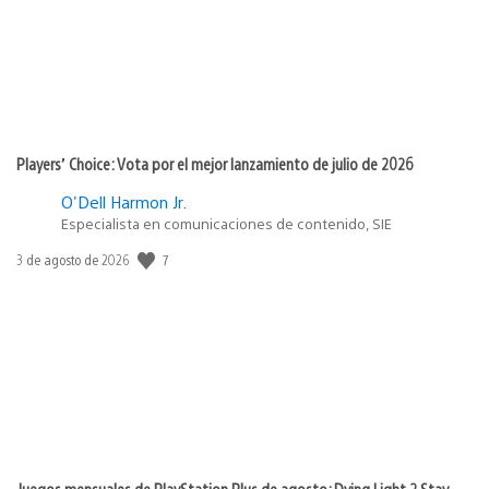
Players’ Choice: Vota por el mejor lanzamiento de julio de 2026
O'Dell Harmon Jr.
Especialista en comunicaciones de contenido, SIE
Fecha
7
3 de agosto de 2026
de
publicación:
Juegos mensuales de PlayStation Plus de agosto: Dying Light 2 Stay