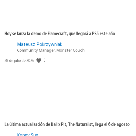
Hoy se lanza la demo de Flamecraft, que llegará a PS5 este año
Mateusz Pokrzywniak
Community Manager, Monster Couch
Fecha
6
28 de julio de 2026
de
publicación:
La última actualización de Ball x Pit, The Naturalist, llega el 6 de agosto
Kenny Sun