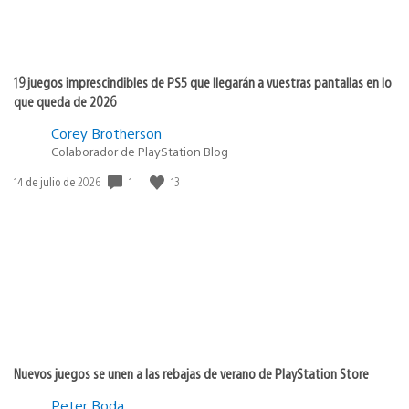
19 juegos imprescindibles de PS5 que llegarán a vuestras pantallas en lo
que queda de 2026
Corey Brotherson
Colaborador de PlayStation Blog
Fecha
1
13
14 de julio de 2026
de
publicación:
Nuevos juegos se unen a las rebajas de verano de PlayStation Store
Peter Boda