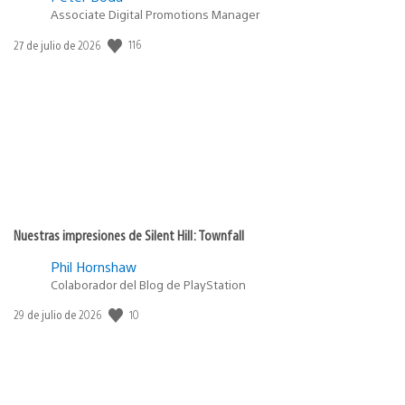
Associate Digital Promotions Manager
Fecha
116
27 de julio de 2026
de
publicación:
Nuestras impresiones de Silent Hill: Townfall
Phil Hornshaw
Colaborador del Blog de PlayStation
Fecha
10
29 de julio de 2026
de
publicación: