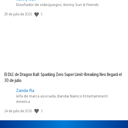
Diseñador de videojuegos, Kenny Sun & Friends
Fecha
5
28 de julio de 2026
de
publicación:
El DLC de Dragon Ball: Sparking Zero Super Limit-Breaking Neo llegará el
30 de julio
Zanda Ra
Jefa de marca asociada, Bandai Namco Entertainment
America
Fecha
3
24 de julio de 2026
de
publicación: