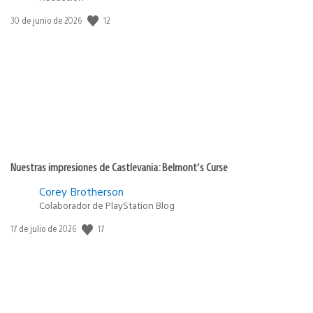
Fecha
12
30 de junio de 2026
de
publicación:
Nuestras impresiones de Castlevania: Belmont’s Curse
Corey Brotherson
Colaborador de PlayStation Blog
Fecha
17
17 de julio de 2026
de
publicación: