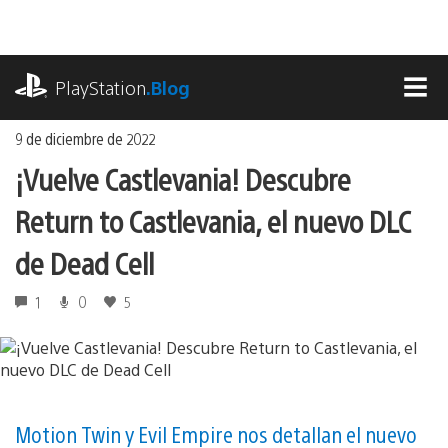
Ir
al
contenido
playstation.com
PlayStation
.Blog
MEN
9 de diciembre de 2022
¡Vuelve Castlevania! Descubre
Return to Castlevania, el nuevo DLC
de Dead Cell
1
0
5
Motion Twin y Evil Empire nos detallan el nuevo