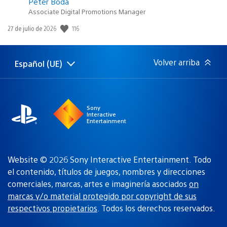
Peter Boda
Associate Digital Promotions Manager
Fecha
116
27 de julio de 2026
de
publicación:
Volver arriba
Español (UE)
Selecciona
Región
una
actual:
región
Sony
Interactive
Entertainment
Website © 2026 Sony Interactive Entertainment. Todo
el contenido, títulos de juegos, nombres y direcciones
comerciales, marcas, artes e imaginería asociados
on
marcas y/o material protegido por copyright de sus
respectivos propietarios
. Todos los derechos reservados.