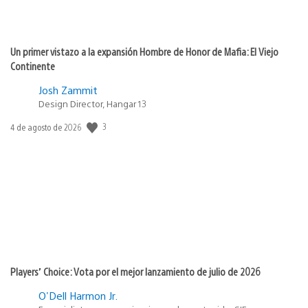
Un primer vistazo a la expansión Hombre de Honor de Mafia: El Viejo
Continente
Josh Zammit
Design Director, Hangar 13
Fecha
3
4 de agosto de 2026
de
publicación:
Players’ Choice: Vota por el mejor lanzamiento de julio de 2026
O'Dell Harmon Jr.