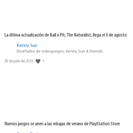
La última actualización de Ball x Pit, The Naturalist, llega el 6 de agosto
Kenny Sun
Diseñador de videojuegos, Kenny Sun & Friends
Fecha
5
28 de julio de 2026
de
publicación:
Nuevos juegos se unen a las rebajas de verano de PlayStation Store