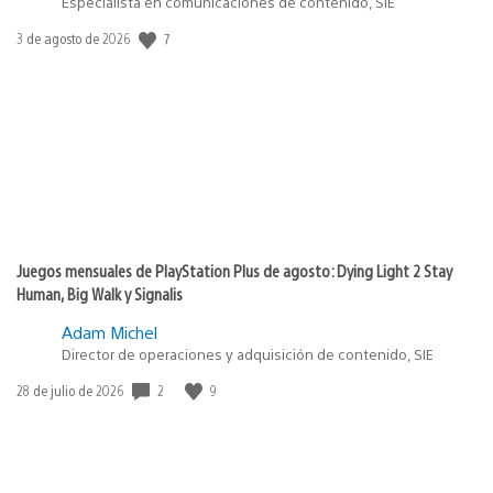
Especialista en comunicaciones de contenido, SIE
Fecha
7
3 de agosto de 2026
de
publicación:
Juegos mensuales de PlayStation Plus de agosto: Dying Light 2 Stay
Human, Big Walk y Signalis
Adam Michel
Director de operaciones y adquisición de contenido, SIE
Fecha
2
9
28 de julio de 2026
de
publicación: