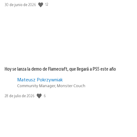
Fecha
12
30 de junio de 2026
de
publicación:
Hoy se lanza la demo de Flamecraft, que llegará a PS5 este año
Mateusz Pokrzywniak
Community Manager, Monster Couch
Fecha
6
28 de julio de 2026
de
publicación: