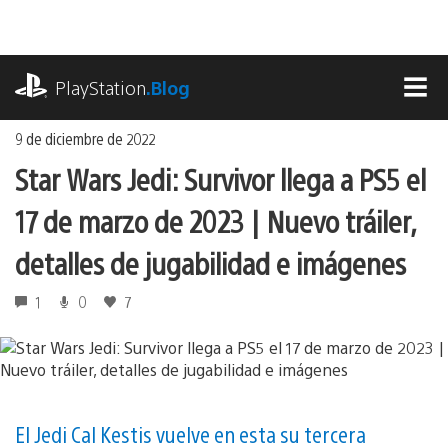
Ir
al
contenido
playstation.com
PlayStation
.Blog
MEN
9 de diciembre de 2022
Star Wars Jedi: Survivor llega a PS5 el
17 de marzo de 2023 | Nuevo tráiler,
detalles de jugabilidad e imágenes
1
0
7
El Jedi Cal Kestis vuelve en esta su tercera