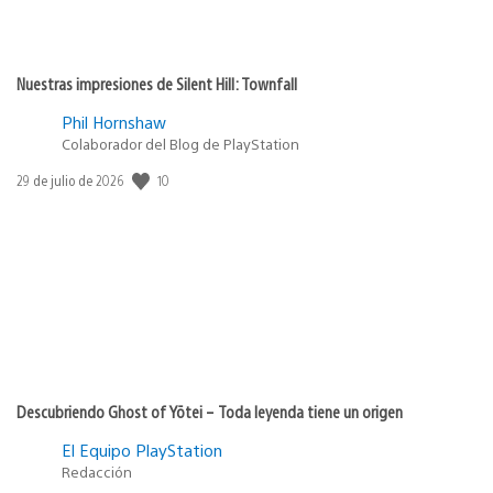
Nuestras impresiones de Silent Hill: Townfall
Phil Hornshaw
Colaborador del Blog de PlayStation
Fecha
10
29 de julio de 2026
de
publicación:
Descubriendo Ghost of Yōtei – Toda leyenda tiene un origen
El Equipo PlayStation
Redacción