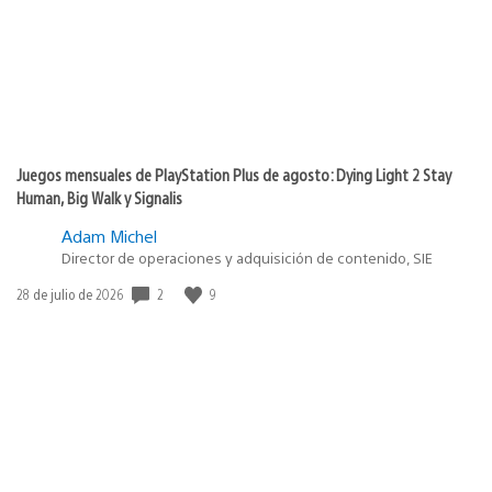
Juegos mensuales de PlayStation Plus de agosto: Dying Light 2 Stay
Human, Big Walk y Signalis
Adam Michel
Director de operaciones y adquisición de contenido, SIE
Fecha
2
9
28 de julio de 2026
de
publicación: