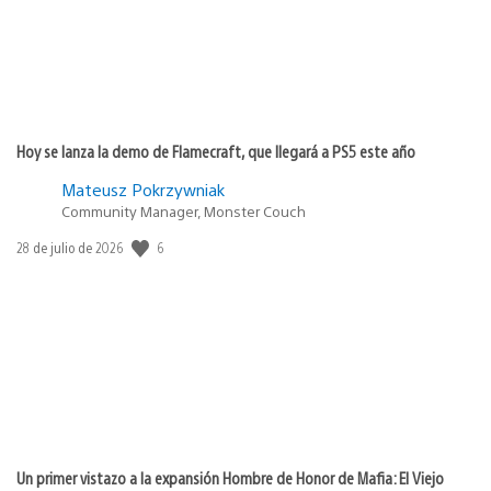
Hoy se lanza la demo de Flamecraft, que llegará a PS5 este año
Mateusz Pokrzywniak
Community Manager, Monster Couch
Fecha
6
28 de julio de 2026
de
publicación:
Un primer vistazo a la expansión Hombre de Honor de Mafia: El Viejo