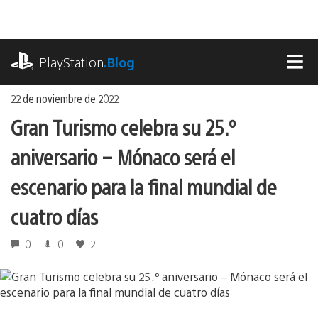
Ir
al
contenido
playstation.com
PlayStation
.Blog
MEN
22 de noviembre de 2022
Gran Turismo celebra su 25.º
aniversario – Mónaco será el
escenario para la final mundial de
cuatro días
0
0
2