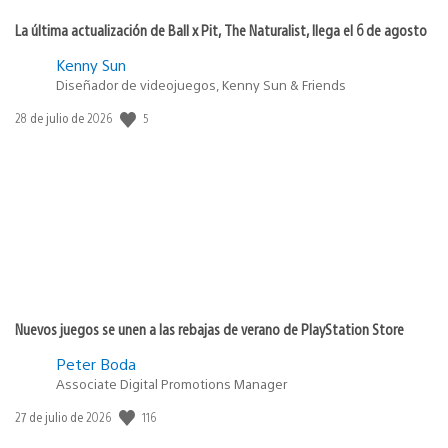
La última actualización de Ball x Pit, The Naturalist, llega el 6 de agosto
Kenny Sun
Diseñador de videojuegos, Kenny Sun & Friends
Fecha
5
28 de julio de 2026
de
publicación:
Nuevos juegos se unen a las rebajas de verano de PlayStation Store
Peter Boda
Associate Digital Promotions Manager
Fecha
116
27 de julio de 2026
de