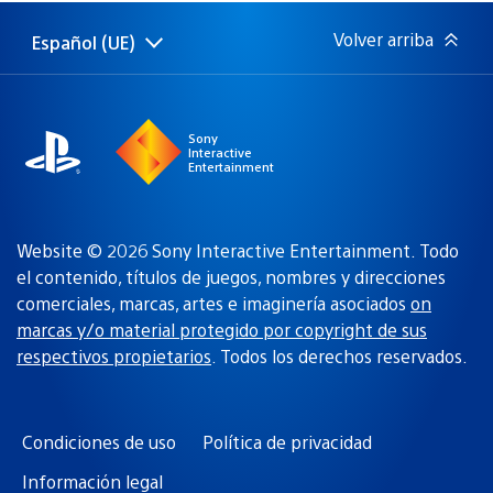
publicación:
Volver arriba
Español (UE)
Selecciona
Región
una
actual:
región
Sony
Interactive
Entertainment
Website © 2026 Sony Interactive Entertainment. Todo
el contenido, títulos de juegos, nombres y direcciones
comerciales, marcas, artes e imaginería asociados
on
marcas y/o material protegido por copyright de sus
respectivos propietarios
. Todos los derechos reservados.
Condiciones de uso
Política de privacidad
Información legal