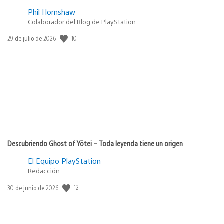
Phil Hornshaw
Colaborador del Blog de PlayStation
Fecha
10
29 de julio de 2026
de
publicación:
Descubriendo Ghost of Yōtei – Toda leyenda tiene un origen
El Equipo PlayStation
Redacción
Fecha
12
30 de junio de 2026
de
publicación: