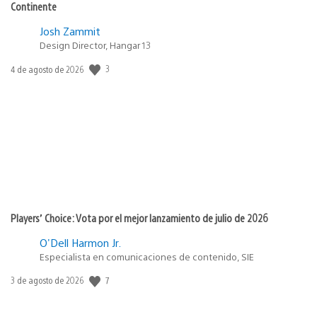
Continente
Josh Zammit
Design Director, Hangar 13
Fecha
3
4 de agosto de 2026
de
publicación:
Players’ Choice: Vota por el mejor lanzamiento de julio de 2026
O'Dell Harmon Jr.
Especialista en comunicaciones de contenido, SIE
Fecha
7
3 de agosto de 2026
de
publicación: