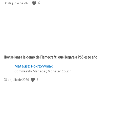
Fecha
12
30 de junio de 2026
de
publicación:
Hoy se lanza la demo de Flamecraft, que llegará a PS5 este año
Mateusz Pokrzywniak
Community Manager, Monster Couch
Fecha
6
28 de julio de 2026
de
publicación: