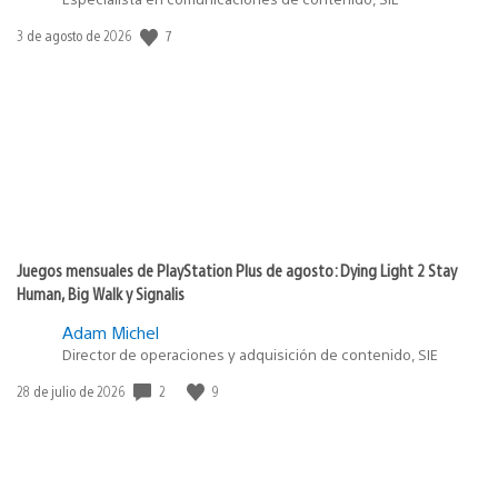
Fecha
7
3 de agosto de 2026
de
publicación:
Juegos mensuales de PlayStation Plus de agosto: Dying Light 2 Stay
Human, Big Walk y Signalis
Adam Michel
Director de operaciones y adquisición de contenido, SIE
Fecha
2
9
28 de julio de 2026
de
publicación: