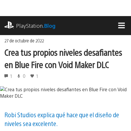
Ir
al
contenido
playstation.com
PlayStation
.Blog
MEN
27 de octubre de 2022
Crea tus propios niveles desafiantes
en Blue Fire con Void Maker DLC
1
0
1
Robi Studios explica qué hace que el diseño de
niveles sea excelente.