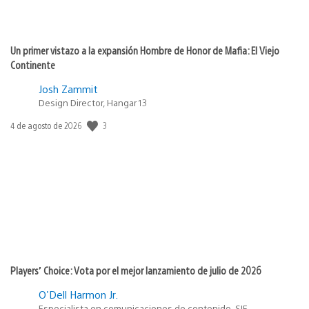
Un primer vistazo a la expansión Hombre de Honor de Mafia: El Viejo
Continente
Josh Zammit
Design Director, Hangar 13
Fecha
3
4 de agosto de 2026
de
publicación:
Players’ Choice: Vota por el mejor lanzamiento de julio de 2026
O'Dell Harmon Jr.
Especialista en comunicaciones de contenido, SIE