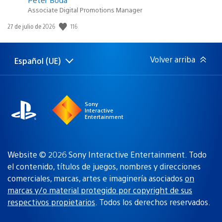
Associate Digital Promotions Manager
Fecha
116
27 de julio de 2026
de
publicación:
Volver arriba
Español (UE)
Selecciona
Región
una
actual:
región
Sony
Interactive
Entertainment
Website © 2026 Sony Interactive Entertainment. Todo
el contenido, títulos de juegos, nombres y direcciones
comerciales, marcas, artes e imaginería asociados
on
marcas y/o material protegido por copyright de sus
respectivos propietarios
. Todos los derechos reservados.