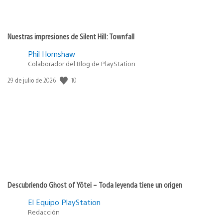
Nuestras impresiones de Silent Hill: Townfall
Phil Hornshaw
Colaborador del Blog de PlayStation
Fecha
10
29 de julio de 2026
de
publicación:
Descubriendo Ghost of Yōtei – Toda leyenda tiene un origen
El Equipo PlayStation
Redacción