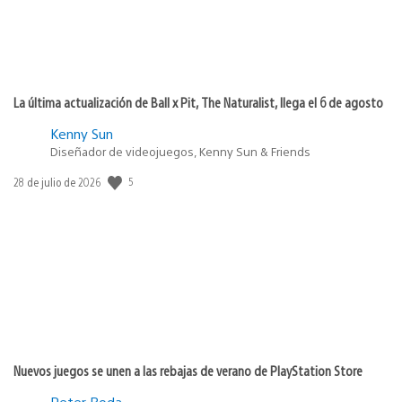
La última actualización de Ball x Pit, The Naturalist, llega el 6 de agosto
Kenny Sun
Diseñador de videojuegos, Kenny Sun & Friends
Fecha
5
28 de julio de 2026
de
publicación:
Nuevos juegos se unen a las rebajas de verano de PlayStation Store
Peter Boda