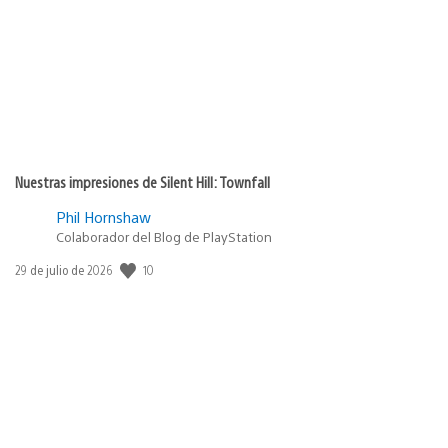
publicación:
Nuestras impresiones de Silent Hill: Townfall
Phil Hornshaw
Colaborador del Blog de PlayStation
Fecha
10
29 de julio de 2026
de
publicación: