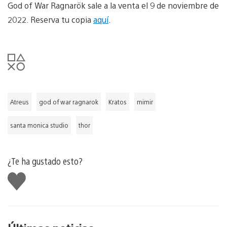
God of War Ragnarök sale a la venta el 9 de noviembre de
2022. Reserva tu copia
aquí
.
Atreus
god of war ragnarok
Kratos
mimir
santa monica studio
thor
¿Te ha gustado esto?
Me
gusta
esto