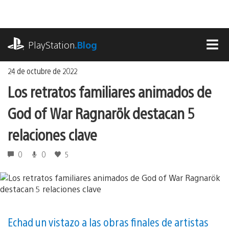
Ir
al
contenido
playstation.com
PlayStation
.Blog
MEN
24 de octubre de 2022
Los retratos familiares animados de
God of War Ragnarök destacan 5
relaciones clave
0
0
5
Echad un vistazo a las obras finales de artistas