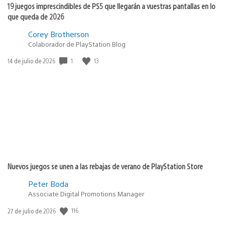
19 juegos imprescindibles de PS5 que llegarán a vuestras pantallas en lo
que queda de 2026
Corey Brotherson
Colaborador de PlayStation Blog
Fecha
1
13
14 de julio de 2026
de
publicación:
Nuevos juegos se unen a las rebajas de verano de PlayStation Store
Peter Boda
Associate Digital Promotions Manager
Fecha
116
27 de julio de 2026
de