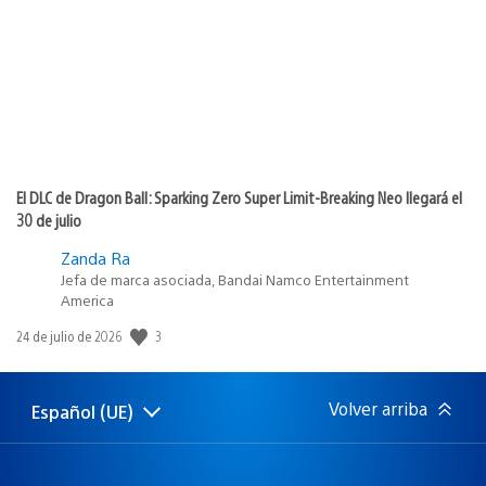
publicación:
El DLC de Dragon Ball: Sparking Zero Super Limit-Breaking Neo llegará el
30 de julio
Zanda Ra
Jefa de marca asociada, Bandai Namco Entertainment
America
Fecha
3
24 de julio de 2026
de
publicación:
Volver arriba
Español (UE)
Selecciona
Región
una
actual:
región