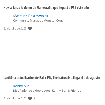
Hoy se lanza la demo de Flamecraft, que llegará a PS5 este año
Mateusz Pokrzywniak
Community Manager, Monster Couch
Fecha
6
28 de julio de 2026
de
publicación:
La última actualización de Ball x Pit, The Naturalist, llega el 6 de agosto
Kenny Sun
Diseñador de videojuegos, Kenny Sun & Friends
Fecha
5
28 de julio de 2026
de