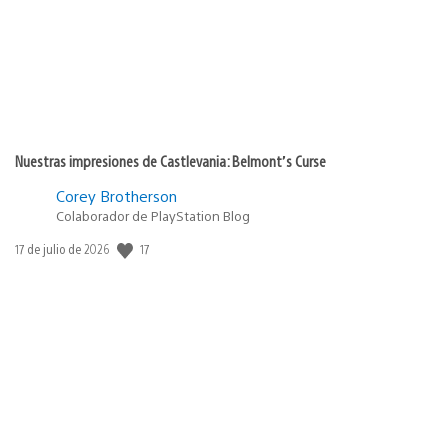
Nuestras impresiones de Castlevania: Belmont’s Curse
Corey Brotherson
Colaborador de PlayStation Blog
Fecha
17
17 de julio de 2026
de
publicación: