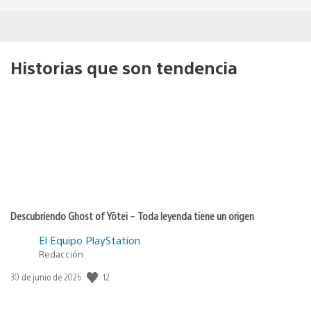
Historias que son tendencia
Descubriendo Ghost of Yōtei – Toda leyenda tiene un origen
El Equipo PlayStation
Redacción
Fecha
12
30 de junio de 2026
de
publicación: