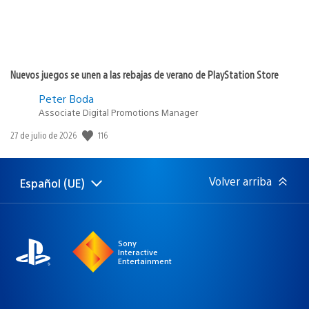
Nuevos juegos se unen a las rebajas de verano de PlayStation Store
Peter Boda
Associate Digital Promotions Manager
Fecha
116
27 de julio de 2026
de
publicación:
Volver arriba
Español (UE)
Selecciona
Región
una
actual:
región
Sony
Interactive
Entertainment