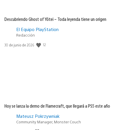
Descubriendo Ghost of Yōtei – Toda leyenda tiene un origen
El Equipo PlayStation
Redacción
Fecha
12
30 de junio de 2026
de
publicación:
Hoy se lanza la demo de Flamecraft, que llegará a PS5 este año
Mateusz Pokrzywniak
Community Manager, Monster Couch