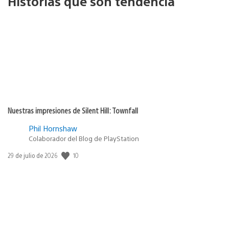
Historias que son tendencia
Nuestras impresiones de Silent Hill: Townfall
Phil Hornshaw
Colaborador del Blog de PlayStation
Fecha
10
29 de julio de 2026
de
publicación: