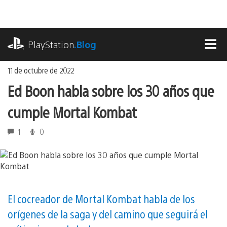
Ir
al
contenido
playstation.com
PlayStation
.Blog
MEN
11 de octubre de 2022
Ed Boon habla sobre los 30 años que
cumple Mortal Kombat
1
0
El cocreador de Mortal Kombat habla de los
orígenes de la saga y del camino que seguirá el