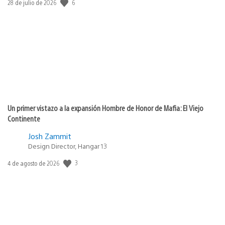
Fecha
6
28 de julio de 2026
de
publicación:
Un primer vistazo a la expansión Hombre de Honor de Mafia: El Viejo
Continente
Josh Zammit
Design Director, Hangar 13
Fecha
3
4 de agosto de 2026
de
publicación: