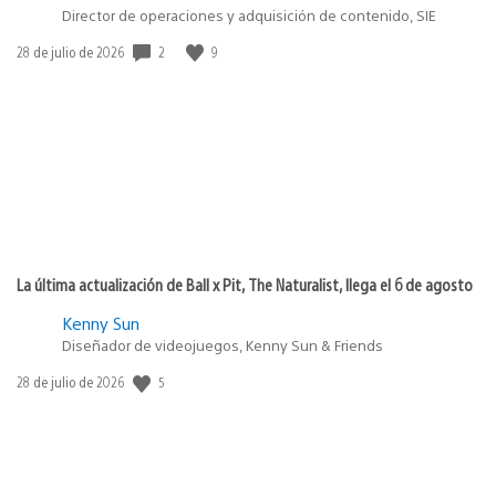
Director de operaciones y adquisición de contenido, SIE
Fecha
2
9
28 de julio de 2026
de
publicación:
La última actualización de Ball x Pit, The Naturalist, llega el 6 de agosto
Kenny Sun
Diseñador de videojuegos, Kenny Sun & Friends
Fecha
5
28 de julio de 2026
de
publicación: