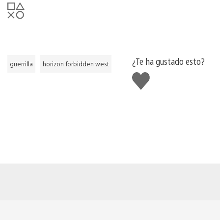
¿Te ha gustado esto?
guerrilla
horizon forbidden west
Me
gusta
esto