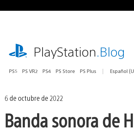
Ir
al
contenido
playstation.com
PlayStation
.Blog
PS5
PS VR2
PS4
PS Store
PS Plus
Español (U
Seleccion
Región
una
actual:
región
6 de octubre de 2022
Banda sonora de H