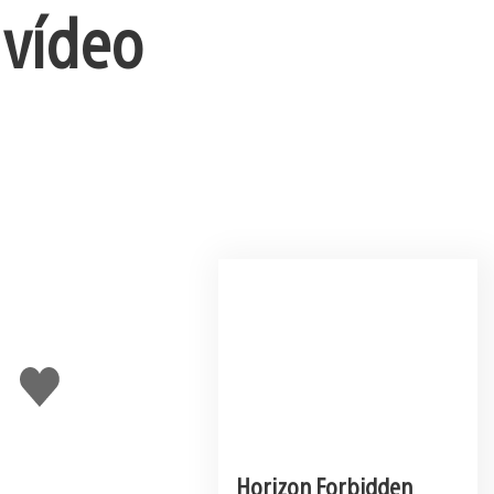
 vídeo
Me
gusta
esto
Horizon Forbidden