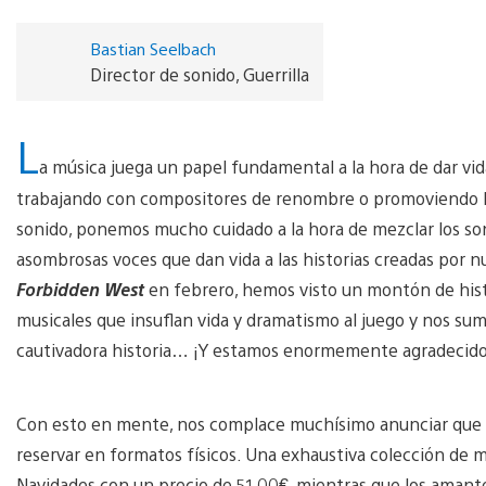
Bastian Seelbach
Director de sonido, Guerrilla
L
a música juega un papel fundamental a la hora de dar vid
trabajando con compositores de renombre o promoviendo la
sonido, ponemos mucho cuidado a la hora de mezclar los soni
asombrosas voces que dan vida a las historias creadas por
Forbidden West
en febrero, hemos visto un montón de histo
musicales que insuflan vida y dramatismo al juego y nos 
cautivadora historia… ¡Y estamos enormemente agradecidos
Con esto en mente, nos complace muchísimo anunciar que 
reservar en formatos físicos. Una exhaustiva colección de 
Navidades con un precio de 51,00€, mientras que los amantes