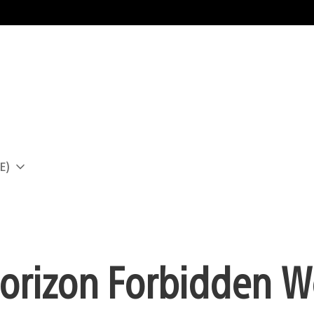
E)
a
orizon Forbidden W