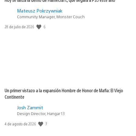
Mateusz Pokrzywniak
Community Manager, Monster Couch
Fecha
6
28 de julio de 2026
de
publicación:
Un primer vistazo a la expansión Hombre de Honor de Mafia: El Viejo
Continente
Josh Zammit
Design Director, Hangar 13
Fecha
3
4 de agosto de 2026
de
publicación: