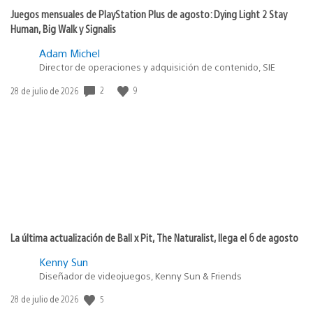
Juegos mensuales de PlayStation Plus de agosto: Dying Light 2 Stay
Human, Big Walk y Signalis
Adam Michel
Director de operaciones y adquisición de contenido, SIE
Fecha
2
9
28 de julio de 2026
de
publicación:
La última actualización de Ball x Pit, The Naturalist, llega el 6 de agosto
Kenny Sun
Diseñador de videojuegos, Kenny Sun & Friends
Fecha
5
28 de julio de 2026
de