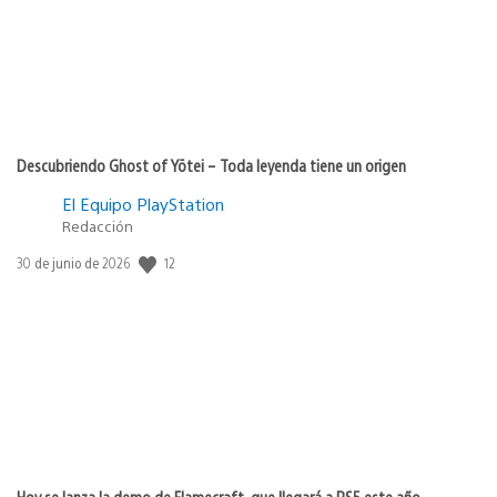
Descubriendo Ghost of Yōtei – Toda leyenda tiene un origen
El Equipo PlayStation
Redacción
Fecha
12
30 de junio de 2026
de
publicación:
Hoy se lanza la demo de Flamecraft, que llegará a PS5 este año