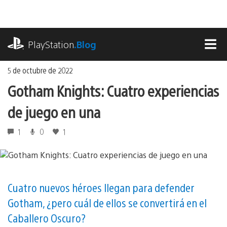
Ir
al
contenido
playstation.com
PlayStation
.Blog
MEN
5 de octubre de 2022
Gotham Knights: Cuatro experiencias
de juego en una
1
0
1
Cuatro nuevos héroes llegan para defender
Gotham, ¿pero cuál de ellos se convertirá en el
Caballero Oscuro?