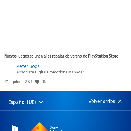
publicación:
Nuevos juegos se unen a las rebajas de verano de PlayStation Store
Peter Boda
Associate Digital Promotions Manager
Fecha
116
27 de julio de 2026
de
publicación:
Volver arriba
Español (UE)
Selecciona
Región
una
actual:
región
Sony