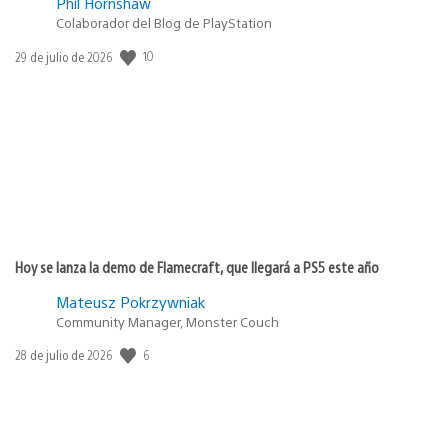
Phil Hornshaw
Colaborador del Blog de PlayStation
Fecha
10
29 de julio de 2026
de
publicación:
Hoy se lanza la demo de Flamecraft, que llegará a PS5 este año
Mateusz Pokrzywniak
Community Manager, Monster Couch
Fecha
6
28 de julio de 2026
de
publicación: