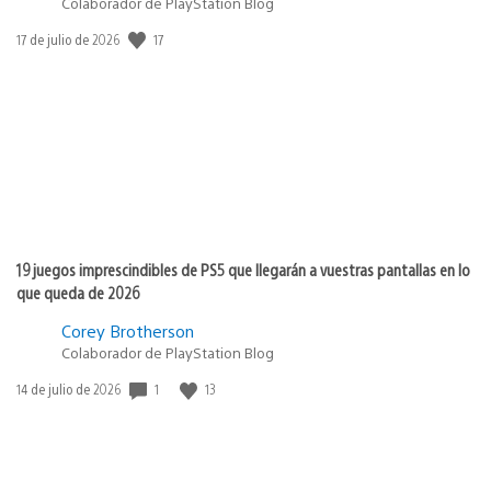
Colaborador de PlayStation Blog
Fecha
17
17 de julio de 2026
de
publicación:
19 juegos imprescindibles de PS5 que llegarán a vuestras pantallas en lo
que queda de 2026
Corey Brotherson
Colaborador de PlayStation Blog
Fecha
1
13
14 de julio de 2026
de
publicación: