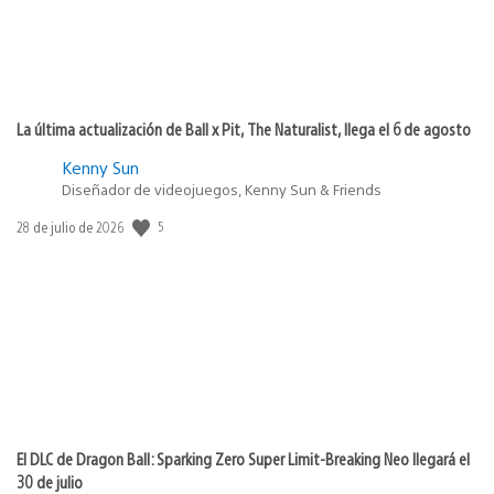
La última actualización de Ball x Pit, The Naturalist, llega el 6 de agosto
Kenny Sun
Diseñador de videojuegos, Kenny Sun & Friends
Fecha
5
28 de julio de 2026
de
publicación:
El DLC de Dragon Ball: Sparking Zero Super Limit-Breaking Neo llegará el
30 de julio