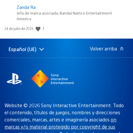
Zanda Ra
Jefa de marca asociada, Bandai Namco Entertainment
America
Fecha
3
24 de julio de 2026
de
publicación:
Volver arriba
Español (UE)
Selecciona
Región
una
actual:
región
Sony
Interactive
Entertainment
Website © 2026 Sony Interactive Entertainment. Todo
el contenido, títulos de juegos, nombres y direcciones
comerciales, marcas, artes e imaginería asociados
on
marcas y/o material protegido por copyright de sus