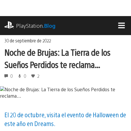
Ir
al
contenido
playstation.com
PlayStation
.Blog
MEN
30 de septiembre de 2022
Noche de Brujas: La Tierra de los
Sueños Perdidos te reclama…
0
0
2
El 20 de octubre, visita el evento de Halloween de
este año en Dreams.