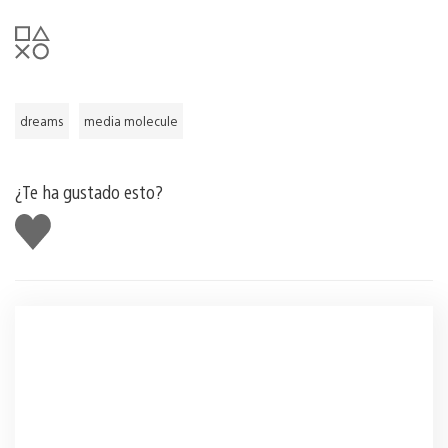
dreams
media molecule
¿Te ha gustado esto?
Me
gusta
esto