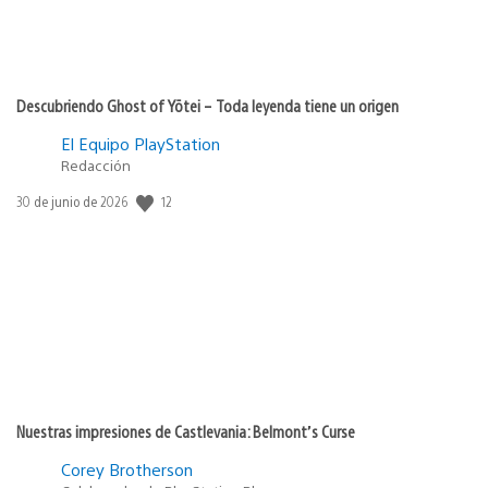
Descubriendo Ghost of Yōtei – Toda leyenda tiene un origen
El Equipo PlayStation
Redacción
Fecha
12
30 de junio de 2026
de
publicación:
Nuestras impresiones de Castlevania: Belmont’s Curse
Corey Brotherson