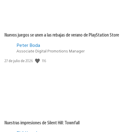
Nuevos juegos se unen a las rebajas de verano de PlayStation Store
Peter Boda
Associate Digital Promotions Manager
Fecha
116
27 de julio de 2026
de
publicación:
Nuestras impresiones de Silent Hill: Townfall