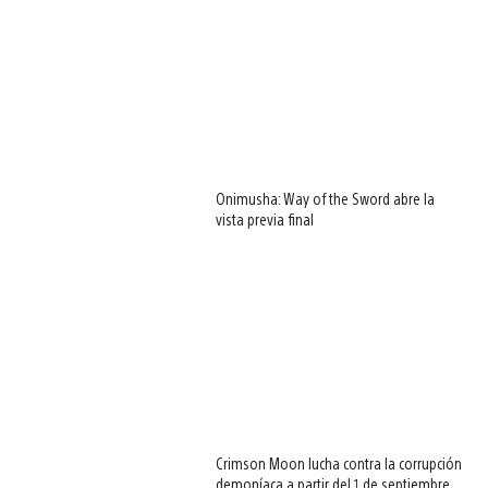
Onimusha: Way of the Sword abre la
vista previa final
View
Crimson Moon lucha contra la corrupción
and
demoníaca a partir del 1 de septiembre