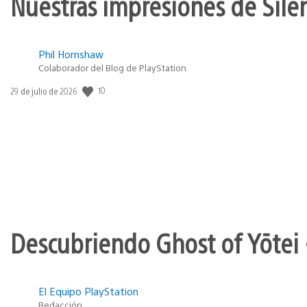
Nuestras impresiones de Silen
Phil Hornshaw
Colaborador del Blog de PlayStation
Fecha
10
29 de julio de 2026
de
publicación:
Descubriendo Ghost of Yōtei 
El Equipo PlayStation
Redacción