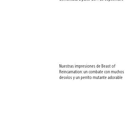
download
image
Nuestras impresiones de Beast of
Reincarnation: un combate con muchos
desvíos y un perrito mutante adorable