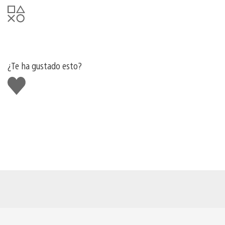
¿Te ha gustado esto?
Me
gusta
esto