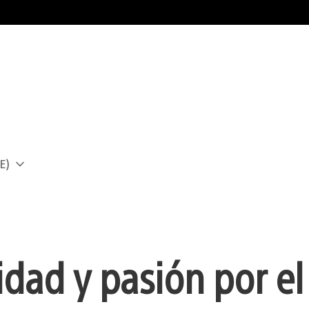
E)
a
idad y pasión por e