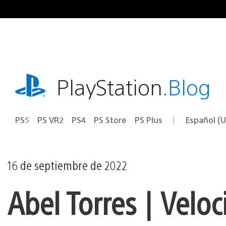
Ir
al
contenido
playstation.com
PlayStation
.Blog
PS5
PS VR2
PS4
PS Store
PS Plus
Español (U
Seleccion
Región
una
actual:
región
16 de septiembre de 2022
Abel Torres | Veloc