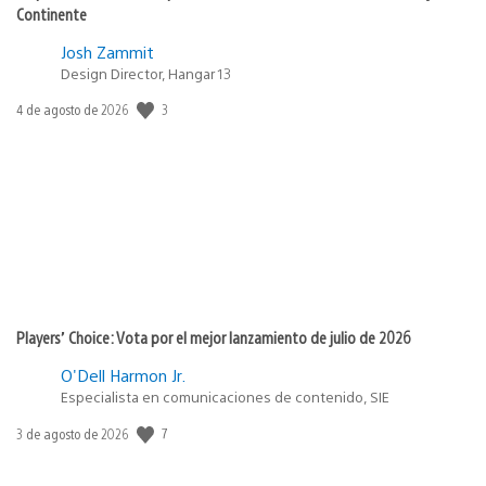
Continente
Josh Zammit
Design Director, Hangar 13
Fecha
3
4 de agosto de 2026
de
publicación:
Players’ Choice: Vota por el mejor lanzamiento de julio de 2026
O'Dell Harmon Jr.
Especialista en comunicaciones de contenido, SIE
Fecha
7
3 de agosto de 2026
de
publicación: