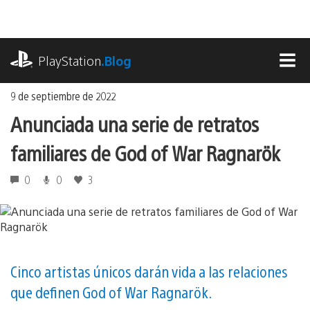
Ir
al
contenido
playstation.com
PlayStation
.Blog
MEN
9 de septiembre de 2022
Anunciada una serie de retratos
familiares de God of War Ragnarök
0
0
3
Cinco artistas únicos darán vida a las relaciones
que definen God of War Ragnarök.