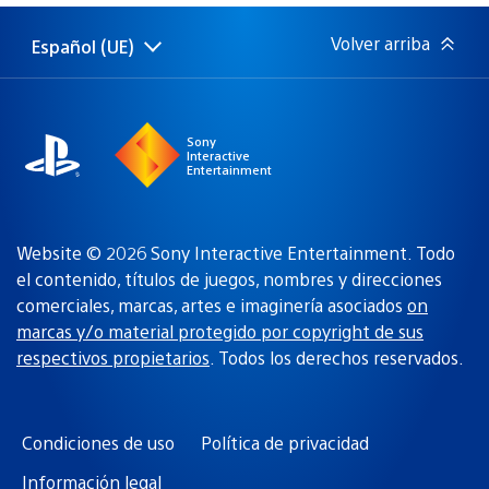
publicación:
Volver arriba
Español (UE)
Selecciona
Región
una
actual:
región
Sony
Interactive
Entertainment
Website © 2026 Sony Interactive Entertainment. Todo
el contenido, títulos de juegos, nombres y direcciones
comerciales, marcas, artes e imaginería asociados
on
marcas y/o material protegido por copyright de sus
respectivos propietarios
. Todos los derechos reservados.
Condiciones de uso
Política de privacidad
Información legal