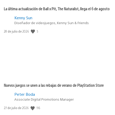
La última actualización de Ball x Pit, The Naturalist, llega el 6 de agosto
Kenny Sun
Diseñador de videojuegos, Kenny Sun & Friends
Fecha
5
28 de julio de 2026
de
publicación:
Nuevos juegos se unen a las rebajas de verano de PlayStation Store
Peter Boda
Associate Digital Promotions Manager
Fecha
116
27 de julio de 2026
de