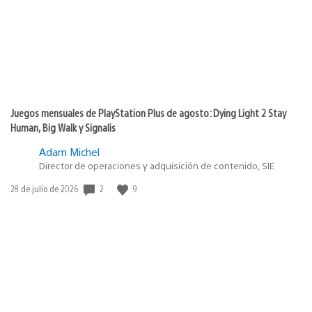
Juegos mensuales de PlayStation Plus de agosto: Dying Light 2 Stay
Human, Big Walk y Signalis
Adam Michel
Director de operaciones y adquisición de contenido, SIE
Fecha
2
9
28 de julio de 2026
de
publicación: