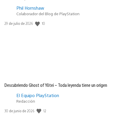
Phil Hornshaw
Colaborador del Blog de PlayStation
Fecha
10
29 de julio de 2026
de
publicación:
Descubriendo Ghost of Yōtei – Toda leyenda tiene un origen
El Equipo PlayStation
Redacción
Fecha
12
30 de junio de 2026
de
publicación: