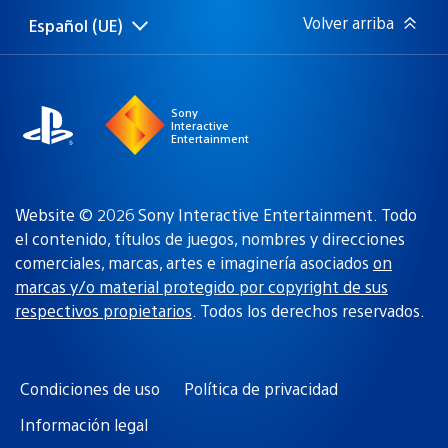
Volver arriba
Español (UE)
Selecciona
Región
una
actual:
región
Sony
Interactive
Entertainment
Website © 2026 Sony Interactive Entertainment. Todo
el contenido, títulos de juegos, nombres y direcciones
comerciales, marcas, artes e imaginería asociados
on
marcas y/o material protegido por copyright de sus
respectivos propietarios
. Todos los derechos reservados.
Condiciones de uso
Política de privacidad
Información legal