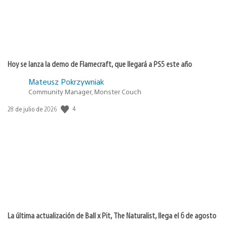
Hoy se lanza la demo de Flamecraft, que llegará a PS5 este año
Mateusz Pokrzywniak
Community Manager, Monster Couch
Fecha
4
28 de julio de 2026
de
publicación:
La última actualización de Ball x Pit, The Naturalist, llega el 6 de agosto