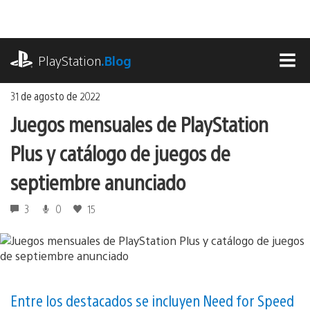
Ir
al
contenido
playstation.com
PlayStation
.Blog
MEN
31 de agosto de 2022
Juegos mensuales de PlayStation
Plus y catálogo de juegos de
septiembre anunciado
3
0
15
Entre los destacados se incluyen Need for Speed