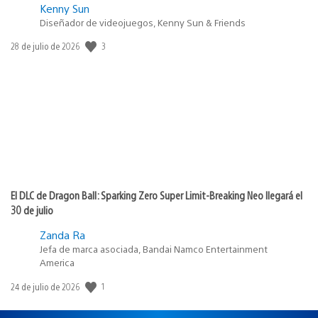
Kenny Sun
Diseñador de videojuegos, Kenny Sun & Friends
Fecha
3
28 de julio de 2026
de
publicación:
El DLC de Dragon Ball: Sparking Zero Super Limit-Breaking Neo llegará el
30 de julio
Zanda Ra
Jefa de marca asociada, Bandai Namco Entertainment
America
Fecha
1
24 de julio de 2026
de
publicación: