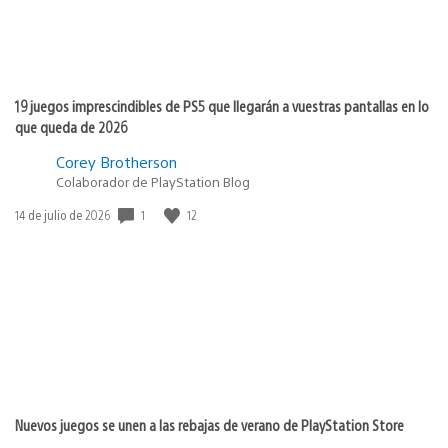
19 juegos imprescindibles de PS5 que llegarán a vuestras pantallas en lo
que queda de 2026
Corey Brotherson
Colaborador de PlayStation Blog
Fecha
1
12
14 de julio de 2026
de
publicación:
Nuevos juegos se unen a las rebajas de verano de PlayStation Store