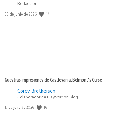
Redacción
Fecha
12
30 de junio de 2026
de
publicación:
Nuestras impresiones de Castlevania: Belmont’s Curse
Corey Brotherson
Colaborador de PlayStation Blog
Fecha
16
17 de julio de 2026
de
publicación: