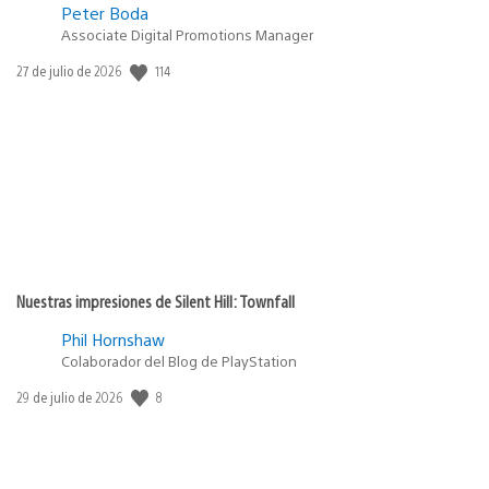
Peter Boda
Associate Digital Promotions Manager
Fecha
114
27 de julio de 2026
de
publicación:
Nuestras impresiones de Silent Hill: Townfall
Phil Hornshaw
Colaborador del Blog de PlayStation
Fecha
8
29 de julio de 2026
de
publicación: