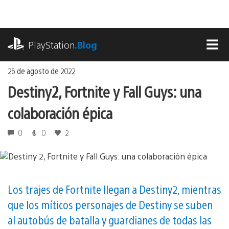
Ir
al
contenido
playstation.com
PlayStation
.Blog
MEN
26 de agosto de 2022
Destiny 2, Fortnite y Fall Guys: una
colaboración épica
0
0
2
Los trajes de Fortnite llegan a Destiny 2, mientras
que los míticos personajes de Destiny se suben
al autobús de batalla y guardianes de todas las