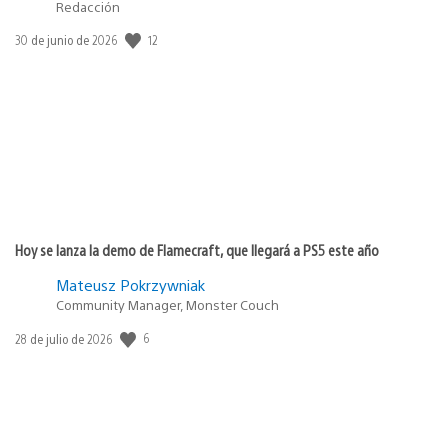
Redacción
Fecha
12
30 de junio de 2026
de
publicación:
Hoy se lanza la demo de Flamecraft, que llegará a PS5 este año
Mateusz Pokrzywniak
Community Manager, Monster Couch
Fecha
6
28 de julio de 2026
de
publicación: