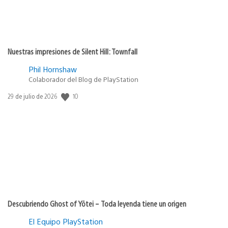
Nuestras impresiones de Silent Hill: Townfall
Phil Hornshaw
Colaborador del Blog de PlayStation
Fecha
10
29 de julio de 2026
de
publicación:
Descubriendo Ghost of Yōtei – Toda leyenda tiene un origen
El Equipo PlayStation