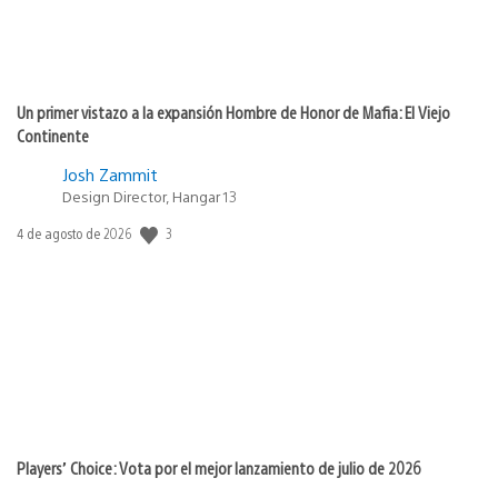
Un primer vistazo a la expansión Hombre de Honor de Mafia: El Viejo
Continente
Josh Zammit
Design Director, Hangar 13
Fecha
3
4 de agosto de 2026
de
publicación:
Players’ Choice: Vota por el mejor lanzamiento de julio de 2026