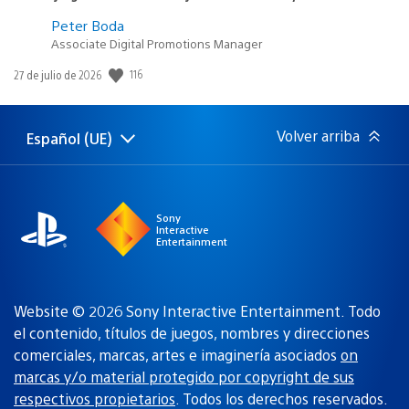
Peter Boda
Associate Digital Promotions Manager
Fecha
116
27 de julio de 2026
de
publicación:
Volver arriba
Español (UE)
Selecciona
Región
una
actual:
región
Sony
Interactive
Entertainment
Website © 2026 Sony Interactive Entertainment. Todo
el contenido, títulos de juegos, nombres y direcciones
comerciales, marcas, artes e imaginería asociados
on
marcas y/o material protegido por copyright de sus
respectivos propietarios
. Todos los derechos reservados.