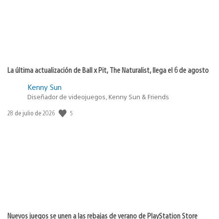
La última actualización de Ball x Pit, The Naturalist, llega el 6 de agosto
Kenny Sun
Diseñador de videojuegos, Kenny Sun & Friends
Fecha
5
28 de julio de 2026
de
publicación:
Nuevos juegos se unen a las rebajas de verano de PlayStation Store