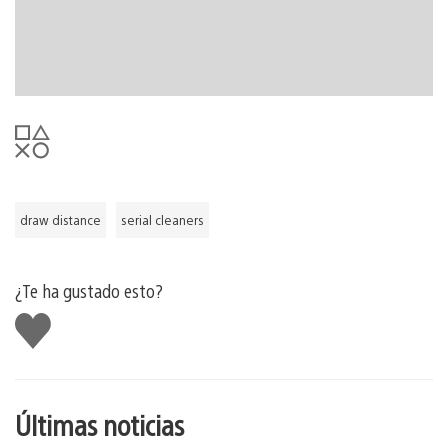
estética que Joshua estaba más que cualificado para
reproducir.
Serial Cleaners
estará disponible en PlayStation 5 y
PlayStation 4 el 22 de septiembre.
draw distance
serial cleaners
¿Te ha gustado esto?
Me
gusta
esto
Últimas noticias