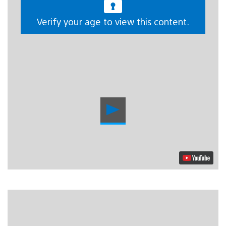
durante la noche influirán en la forma en la cada uno
Verify your age to view this content.
cuenta la suya y también en cómo terminará todo.
Reproducir
vídeo
En
Serial Cleaners
nos hemos basado y expandido las
ideas del juego original,
Serial Cleaner
, a la vez que hemos
intentado mantener su legado narrativo En lugar de