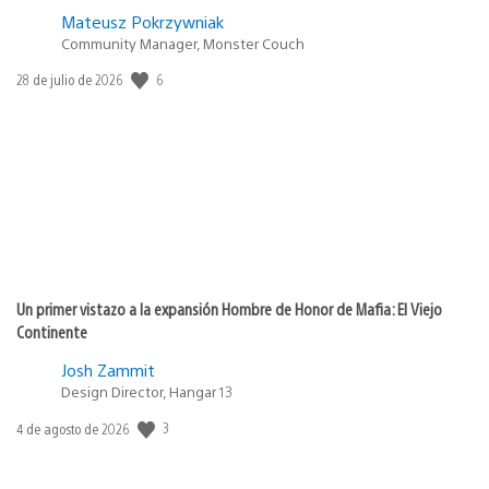
Mateusz Pokrzywniak
Community Manager, Monster Couch
Fecha
6
28 de julio de 2026
de
publicación:
Un primer vistazo a la expansión Hombre de Honor de Mafia: El Viejo
Continente
Josh Zammit
Design Director, Hangar 13
Fecha
3
4 de agosto de 2026
de
publicación: