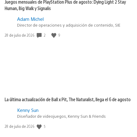
Juegos mensuales de PlayStation Plus de agosto: Dying Light 2 Stay
Human, Big Walk y Signalis
Adam Michel
Director de operaciones y adquisición de contenido, SIE
Fecha
2
9
28 de julio de 2026
de
publicación:
La última actualización de Ball x Pit, The Naturalist, llega el 6 de agosto
Kenny Sun
Diseñador de videojuegos, Kenny Sun & Friends
Fecha
5
28 de julio de 2026
de
publicación: