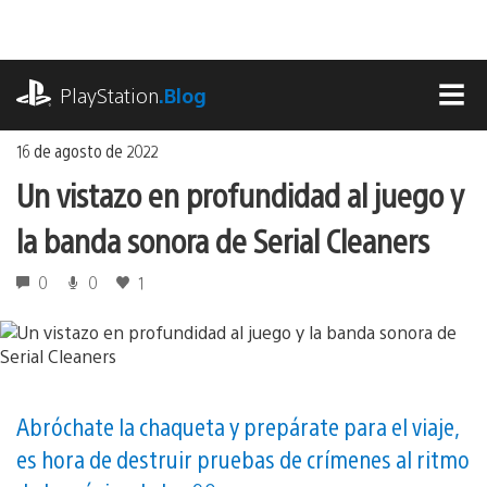
Ir
al
contenido
playstation.com
PlayStation
.Blog
MEN
16 de agosto de 2022
Un vistazo en profundidad al juego y
la banda sonora de Serial Cleaners
0
0
1
Abróchate la chaqueta y prepárate para el viaje,
es hora de destruir pruebas de crímenes al ritmo