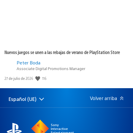
Nuevos juegos se unen a las rebajas de verano de PlayStation Store
Peter Boda
Associate Digital Promotions Manager
Fecha
116
27 de julio de 2026
de
publicación:
Volver arriba
Español (UE)
Selecciona
Región
una
actual:
región
Sony
Interactive
Entertainment