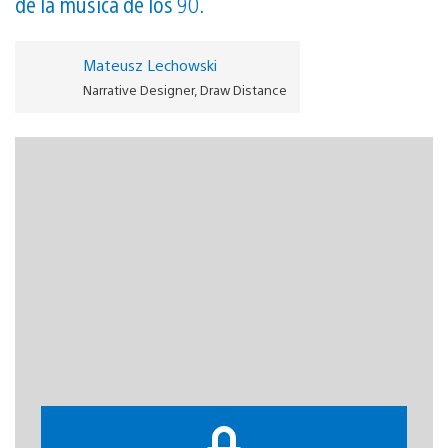
de la música de los 90.
Mateusz Lechowski
Narrative Designer, Draw Distance
L
a historia de
Serial Cleaners
empieza en la noche de
fin de año de 1999. Bob y los demás limpiadores, Psycho,
Lati y Vip3r, se encuentran en la parte de atrás de una
funeraria para hacer un repaso al pasado. Es un viaje
lleno de nostalgia la época de principios de los 90, pero,
medida que van recordando cosas, las historias empiezan
a no cuadrar y poco a poco se van descubriendo lo que se
han ocultado unos a otros durante todo este tiempo.
Cada personaje tiene su propia historia. Tus elecciones