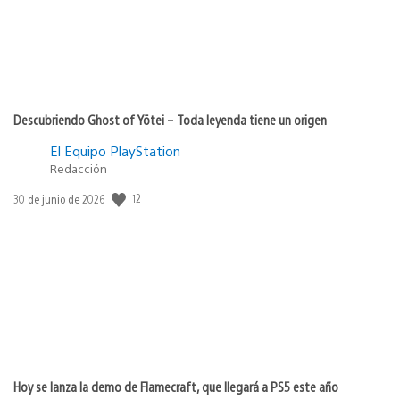
Descubriendo Ghost of Yōtei – Toda leyenda tiene un origen
El Equipo PlayStation
Redacción
Fecha
12
30 de junio de 2026
de
publicación:
Hoy se lanza la demo de Flamecraft, que llegará a PS5 este año