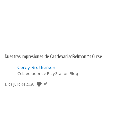
publicación:
Nuestras impresiones de Castlevania: Belmont’s Curse
Corey Brotherson
Colaborador de PlayStation Blog
Fecha
16
17 de julio de 2026
de
publicación: