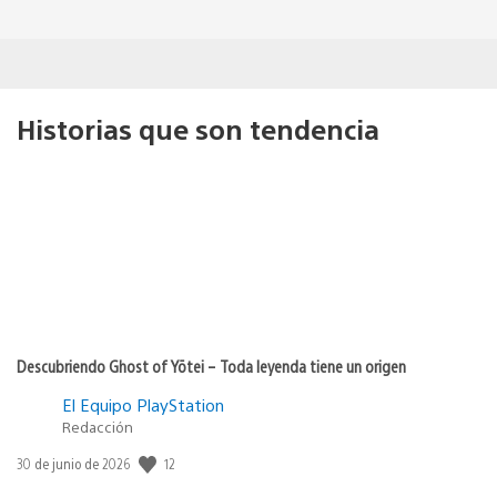
Historias que son tendencia
Descubriendo Ghost of Yōtei – Toda leyenda tiene un origen
El Equipo PlayStation
Redacción
Fecha
12
30 de junio de 2026
de