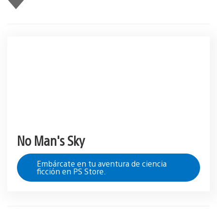
gusta
esto
No Man's Sky
Embárcate en tu aventura de ciencia
ficción en PS Store.