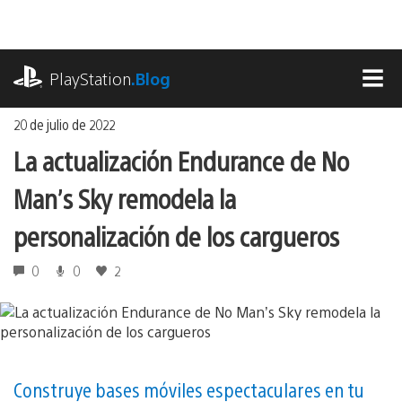
Ir
al
contenido
playstation.com
PlayStation
.Blog
MEN
20 de julio de 2022
La actualización Endurance de No
Man’s Sky remodela la
personalización de los cargueros
0
0
2
Construye bases móviles espectaculares en tu