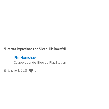
de
publicación:
Nuestras impresiones de Silent Hill: Townfall
Phil Hornshaw
Colaborador del Blog de PlayStation
Fecha
8
29 de julio de 2026
de
publicación: