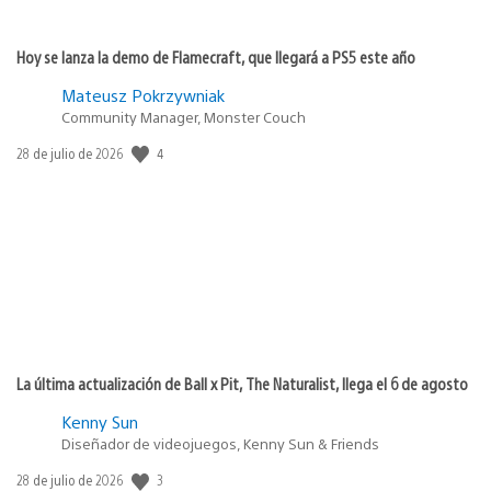
Hoy se lanza la demo de Flamecraft, que llegará a PS5 este año
Mateusz Pokrzywniak
Community Manager, Monster Couch
Fecha
4
28 de julio de 2026
de
publicación:
La última actualización de Ball x Pit, The Naturalist, llega el 6 de agosto
Kenny Sun
Diseñador de videojuegos, Kenny Sun & Friends
Fecha
3
28 de julio de 2026