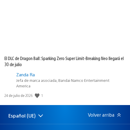
de
publicación:
El DLC de Dragon Ball: Sparking Zero Super Limit-Breaking Neo llegará el
30 de julio
Zanda Ra
Jefa de marca asociada, Bandai Namco Entertainment
America
Fecha
1
24 de julio de 2026
de
publicación:
Volver arriba
Español (UE)
Selecciona
Región
una
actual:
región