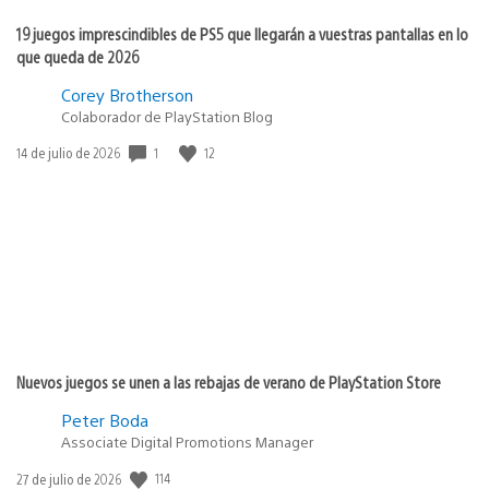
19 juegos imprescindibles de PS5 que llegarán a vuestras pantallas en lo
que queda de 2026
Corey Brotherson
Colaborador de PlayStation Blog
Fecha
1
12
14 de julio de 2026
de
publicación:
Nuevos juegos se unen a las rebajas de verano de PlayStation Store
Peter Boda
Associate Digital Promotions Manager
Fecha
114
27 de julio de 2026