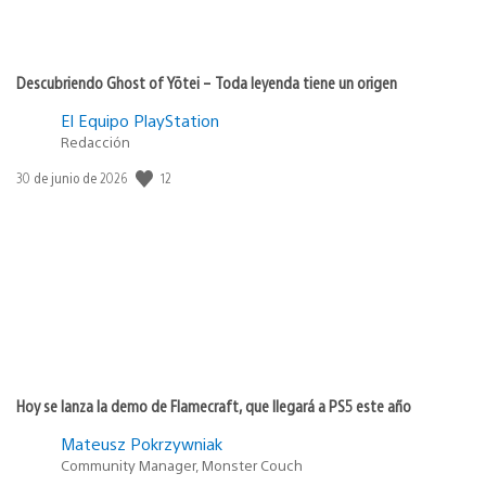
Descubriendo Ghost of Yōtei – Toda leyenda tiene un origen
El Equipo PlayStation
Redacción
Fecha
12
30 de junio de 2026
de
publicación:
Hoy se lanza la demo de Flamecraft, que llegará a PS5 este año
Mateusz Pokrzywniak
Community Manager, Monster Couch