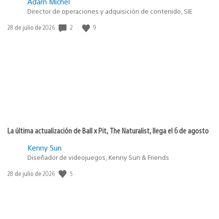
Adam Michel
Director de operaciones y adquisición de contenido, SIE
Fecha
2
9
28 de julio de 2026
de
publicación:
La última actualización de Ball x Pit, The Naturalist, llega el 6 de agosto
Kenny Sun
Diseñador de videojuegos, Kenny Sun & Friends
Fecha
5
28 de julio de 2026
de
publicación: