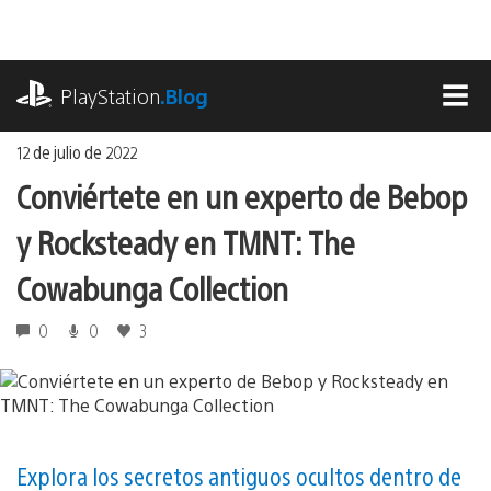
Ir
al
contenido
playstation.com
PlayStation
.Blog
MEN
12 de julio de 2022
Conviértete en un experto de Bebop
y Rocksteady en TMNT: The
Cowabunga Collection
0
0
3
Explora los secretos antiguos ocultos dentro de