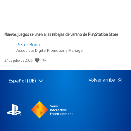
Nuevos juegos se unen a las rebajas de verano de PlayStation Store
Peter Boda
Associate Digital Promotions Manager
Fecha
116
27 de julio de 2026
de
publicación:
Volver arriba
Español (UE)
Selecciona
Región
una
actual:
región
Sony
Interactive
Entertainment