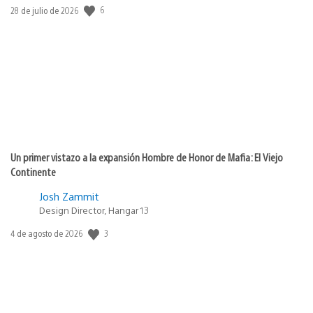
Fecha
6
28 de julio de 2026
de
publicación:
Un primer vistazo a la expansión Hombre de Honor de Mafia: El Viejo
Continente
Josh Zammit
Design Director, Hangar 13
Fecha
3
4 de agosto de 2026
de
publicación: