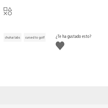
¿Te ha gustado esto?
chuhai labs
cursed to golf
Me
gusta
esto