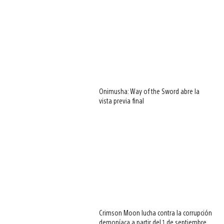
Onimusha: Way of the Sword abre la
vista previa final
Crimson Moon lucha contra la corrupción
demoníaca a partir del 1 de septiembre