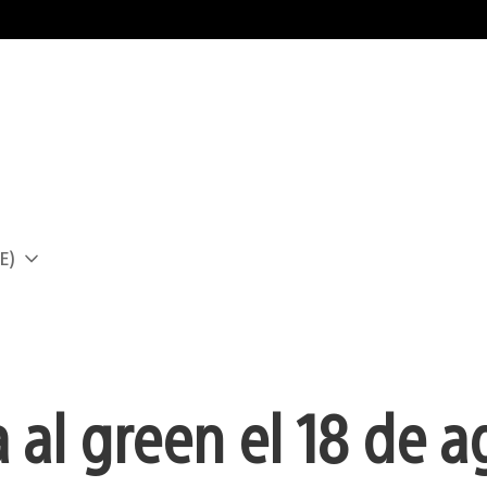
E)
a
a al green el 18 de 