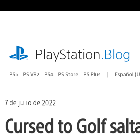
Ir
al
contenido
playstation.com
PlayStation
.Blog
PS5
PS VR2
PS4
PS Store
PS Plus
Español (U
Seleccion
Región
una
actual:
región
7 de julio de 2022
Cursed to Golf salt