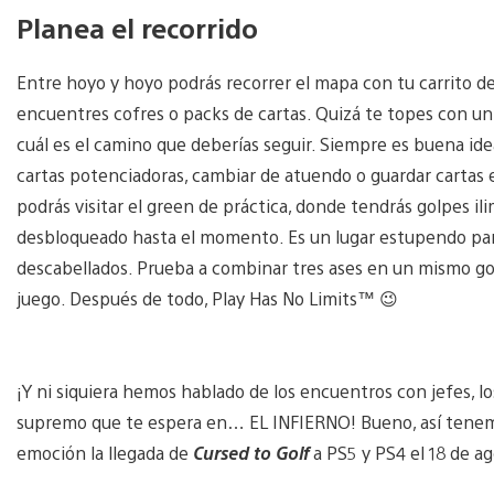
Planea el recorrido
Entre hoyo y hoyo podrás recorrer el mapa con tu carrito d
encuentres cofres o packs de cartas. Quizá te topes con un 
cuál es el camino que deberías seguir. Siempre es buena ide
cartas potenciadoras, cambiar de atuendo o guardar cartas 
podrás visitar el green de práctica, donde tendrás golpes il
desbloqueado hasta el momento. Es un lugar estupendo par
descabellados. Prueba a combinar tres ases en un mismo gol
juego. Después de todo, Play Has No Limits™ 😉
¡Y ni siquiera hemos hablado de los encuentros con jefes, los
supremo que te espera en… EL INFIERNO! Bueno, así tenemo
emoción la llegada de
Cursed to Golf
a PS5 y PS4 el 18 de ag