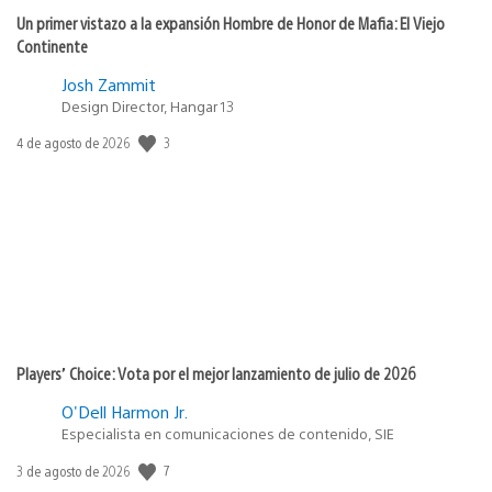
Un primer vistazo a la expansión Hombre de Honor de Mafia: El Viejo
Continente
Josh Zammit
Design Director, Hangar 13
Fecha
3
4 de agosto de 2026
de
publicación:
Players’ Choice: Vota por el mejor lanzamiento de julio de 2026
O'Dell Harmon Jr.
Especialista en comunicaciones de contenido, SIE
Fecha
7
3 de agosto de 2026
de