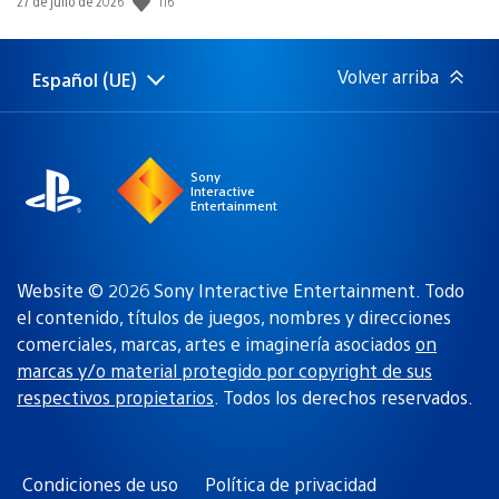
116
27 de julio de 2026
de
publicación:
Volver arriba
Español (UE)
Selecciona
Región
una
actual:
región
Sony
Interactive
Entertainment
Website © 2026 Sony Interactive Entertainment. Todo
el contenido, títulos de juegos, nombres y direcciones
comerciales, marcas, artes e imaginería asociados
on
marcas y/o material protegido por copyright de sus
respectivos propietarios
. Todos los derechos reservados.
Condiciones de uso
Política de privacidad