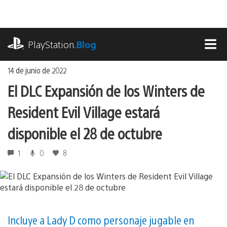
Ir
al
contenido
playstation.com
PlayStation
.Blog
MEN
14 de junio de 2022
El DLC Expansión de los Winters de
Resident Evil Village estará
disponible el 28 de octubre
1
0
8
Incluye a Lady D como personaje jugable en