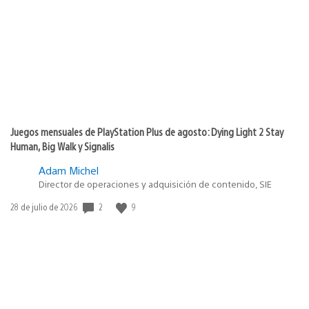
publicación:
Juegos mensuales de PlayStation Plus de agosto: Dying Light 2 Stay
Human, Big Walk y Signalis
Adam Michel
Director de operaciones y adquisición de contenido, SIE
Fecha
2
9
28 de julio de 2026
de
publicación: