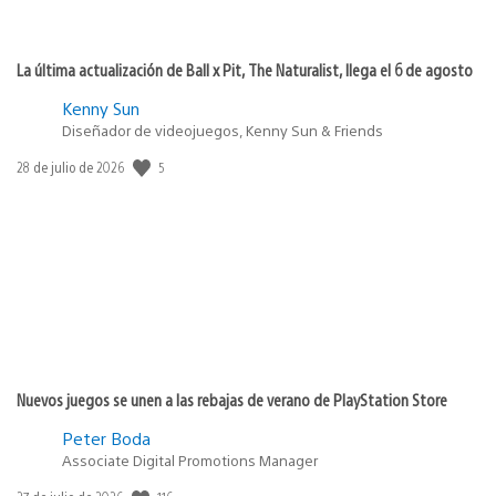
La última actualización de Ball x Pit, The Naturalist, llega el 6 de agosto
Kenny Sun
Diseñador de videojuegos, Kenny Sun & Friends
Fecha
5
28 de julio de 2026
de
publicación:
Nuevos juegos se unen a las rebajas de verano de PlayStation Store
Peter Boda
Associate Digital Promotions Manager
Fecha