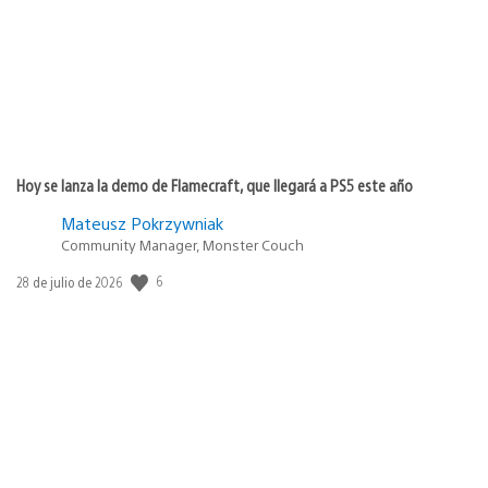
Hoy se lanza la demo de Flamecraft, que llegará a PS5 este año
Mateusz Pokrzywniak
Community Manager, Monster Couch
Fecha
6
28 de julio de 2026
de
publicación: