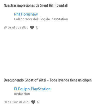
Nuestras impresiones de Silent Hill: Townfall
Phil Hornshaw
Colaborador del Blog de PlayStation
Fecha
10
29 de julio de 2026
de
publicación:
Descubriendo Ghost of Yōtei – Toda leyenda tiene un origen
El Equipo PlayStation
Redacción
Fecha
12
30 de junio de 2026
de
publicación: