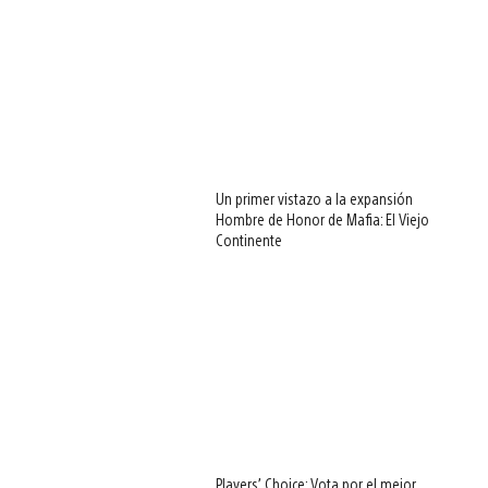
Un primer vistazo a la expansión
Hombre de Honor de Mafia: El Viejo
Continente
Players’ Choice: Vota por el mejor