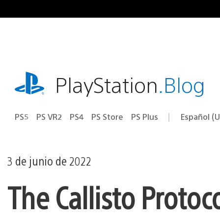
Ir
al
contenido
playstation.com
PlayStation
.Blog
PS5
PS VR2
PS4
PS Store
PS Plus
Español (U
Seleccion
Región
una
actual:
región
3 de junio de 2022
The Callisto Protoc