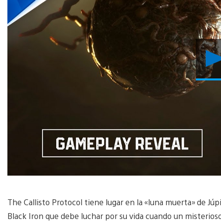
The Callisto Protocol tiene lugar en la «luna muerta» de Júpi
Black Iron que debe luchar por su vida cuando un misterioso 