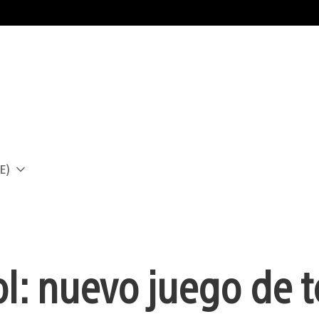
E)
a
ol: nuevo juego de t