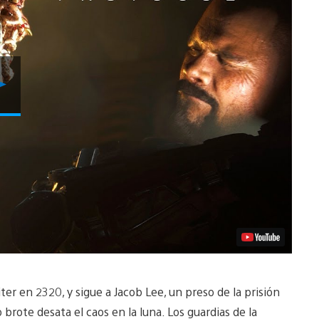
Reproducir
vídeo
ter en 2320, y sigue a Jacob Lee, un preso de la prisión
brote desata el caos en la luna. Los guardias de la