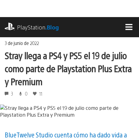
Ir
al
contenido
playstation.com
PlayStation
.Blog
MEN
3 de junio de 2022
Stray llega a PS4 y PS5 el 19 de julio
como parte de Playstation Plus Extra
y Premium
3
0
11
BlueTwelve Studio cuenta cómo ha dado vida a