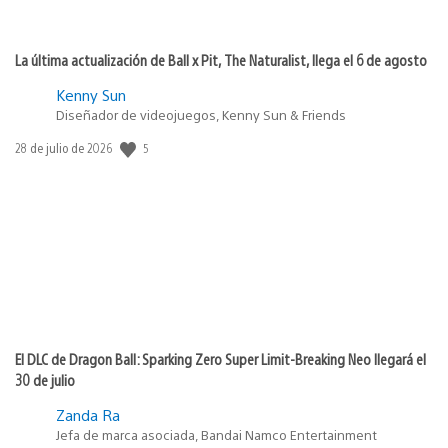
La última actualización de Ball x Pit, The Naturalist, llega el 6 de agosto
Kenny Sun
Diseñador de videojuegos, Kenny Sun & Friends
Fecha
5
28 de julio de 2026
de
publicación:
El DLC de Dragon Ball: Sparking Zero Super Limit-Breaking Neo llegará el
30 de julio
Zanda Ra
Jefa de marca asociada, Bandai Namco Entertainment