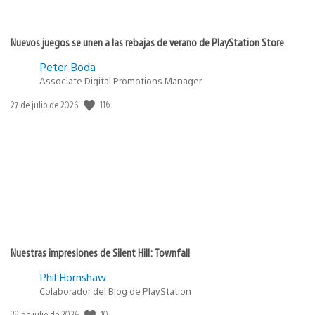
Nuevos juegos se unen a las rebajas de verano de PlayStation Store
Peter Boda
Associate Digital Promotions Manager
Fecha
116
27 de julio de 2026
de
publicación:
Nuestras impresiones de Silent Hill: Townfall
Phil Hornshaw
Colaborador del Blog de PlayStation
Fecha
10
29 de julio de 2026