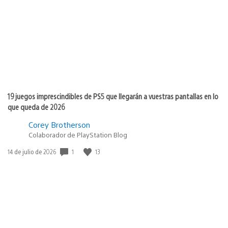
publicación:
19 juegos imprescindibles de PS5 que llegarán a vuestras pantallas en lo
que queda de 2026
Corey Brotherson
Colaborador de PlayStation Blog
Fecha
1
13
14 de julio de 2026
de
publicación: