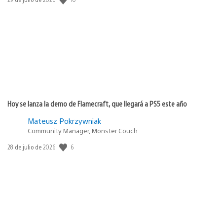
de
publicación:
Hoy se lanza la demo de Flamecraft, que llegará a PS5 este año
Mateusz Pokrzywniak
Community Manager, Monster Couch
Fecha
6
28 de julio de 2026
de
publicación: