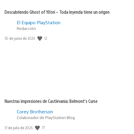
Descubriendo Ghost of Yōtei – Toda leyenda tiene un origen
El Equipo PlayStation
Redacción
Fecha
12
30 de junio de 2026
de
publicación:
Nuestras impresiones de Castlevania: Belmont’s Curse
Corey Brotherson
Colaborador de PlayStation Blog
Fecha
17
17 de julio de 2026
de