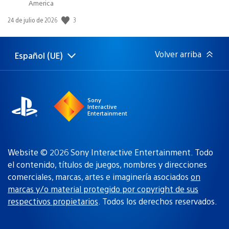
America
Fecha
3
24 de julio de 2026
de
publicación:
Volver arriba
Español (UE)
Selecciona
Región
una
actual:
región
Sony
Interactive
Entertainment
Website © 2026 Sony Interactive Entertainment. Todo
el contenido, títulos de juegos, nombres y direcciones
comerciales, marcas, artes e imaginería asociados
on
marcas y/o material protegido por copyright de sus
respectivos propietarios
. Todos los derechos reservados.