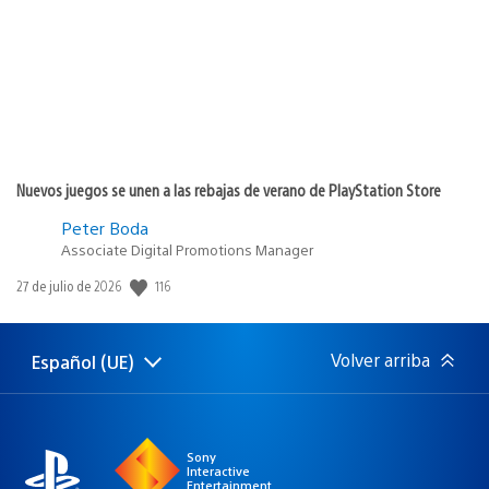
Nuevos juegos se unen a las rebajas de verano de PlayStation Store
Peter Boda
Associate Digital Promotions Manager
Fecha
116
27 de julio de 2026
de
publicación:
Volver arriba
Español (UE)
Selecciona
Región
una
actual:
región
Sony
Interactive
Entertainment