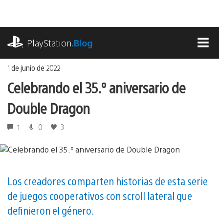
Ir
al
contenido
playstation.com
PlayStation
.Blog
MEN
1 de junio de 2022
Celebrando el 35.º aniversario de
Double Dragon
1
0
3
Los creadores comparten historias de esta serie
de juegos cooperativos con scroll lateral que
definieron el género.