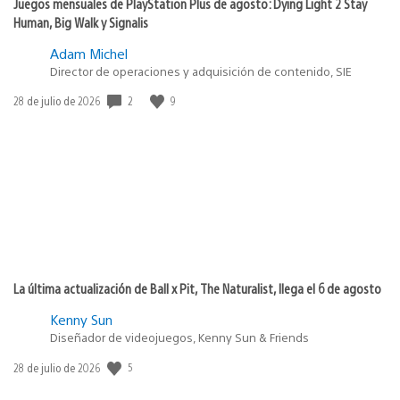
Juegos mensuales de PlayStation Plus de agosto: Dying Light 2 Stay
Human, Big Walk y Signalis
Adam Michel
Director de operaciones y adquisición de contenido, SIE
Fecha
2
9
28 de julio de 2026
de
publicación:
La última actualización de Ball x Pit, The Naturalist, llega el 6 de agosto
Kenny Sun
Diseñador de videojuegos, Kenny Sun & Friends
Fecha
5
28 de julio de 2026
de
publicación: