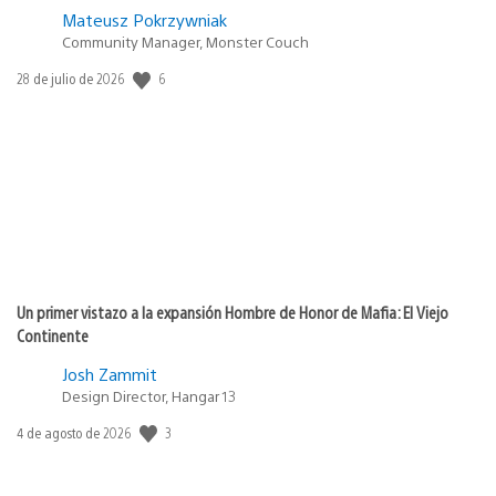
Mateusz Pokrzywniak
Community Manager, Monster Couch
Fecha
6
28 de julio de 2026
de
publicación:
Un primer vistazo a la expansión Hombre de Honor de Mafia: El Viejo
Continente
Josh Zammit
Design Director, Hangar 13
Fecha
3
4 de agosto de 2026
de
publicación: