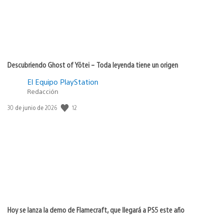
Descubriendo Ghost of Yōtei – Toda leyenda tiene un origen
El Equipo PlayStation
Redacción
Fecha
12
30 de junio de 2026
de
publicación:
Hoy se lanza la demo de Flamecraft, que llegará a PS5 este año