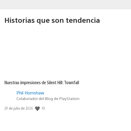
Historias que son tendencia
Nuestras impresiones de Silent Hill: Townfall
Phil Hornshaw
Colaborador del Blog de PlayStation
Fecha
10
29 de julio de 2026
de
publicación: