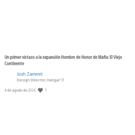
publicación:
Un primer vistazo a la expansión Hombre de Honor de Mafia: El Viejo
Continente
Josh Zammit
Design Director, Hangar 13
Fecha
3
4 de agosto de 2026
de
publicación: