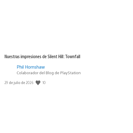
Nuestras impresiones de Silent Hill: Townfall
Phil Hornshaw
Colaborador del Blog de PlayStation
Fecha
10
29 de julio de 2026
de
publicación: