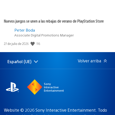
Nuevos juegos se unen a las rebajas de verano de PlayStation Store
Peter Boda
Associate Digital Promotions Manager
Fecha
116
27 de julio de 2026
de
publicación:
Volver arriba
Español (UE)
Selecciona
Región
una
actual:
región
Sony
Interactive
Entertainment
Website © 2026 Sony Interactive Entertainment. Todo