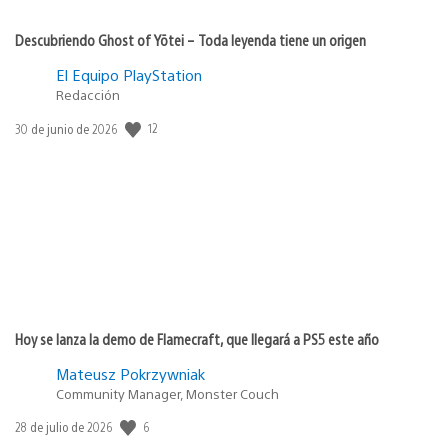
Descubriendo Ghost of Yōtei – Toda leyenda tiene un origen
El Equipo PlayStation
Redacción
Fecha
12
30 de junio de 2026
de
publicación:
Hoy se lanza la demo de Flamecraft, que llegará a PS5 este año
Mateusz Pokrzywniak
Community Manager, Monster Couch
Fecha
6
28 de julio de 2026
de