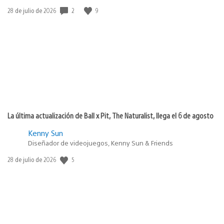
Fecha
2
9
28 de julio de 2026
de
publicación:
La última actualización de Ball x Pit, The Naturalist, llega el 6 de agosto
Kenny Sun
Diseñador de videojuegos, Kenny Sun & Friends
Fecha
5
28 de julio de 2026
de
publicación: