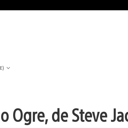
E)
a
o Ogre, de Steve Ja