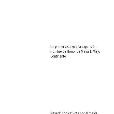
Un primer vistazo a la expansión
Hombre de Honor de Mafia: El Viejo
Continente
Players’ Choice: Vota por el mejor