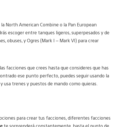
mo la North American Combine o la Pan European
Podrás escoger entre tanques ligeros, superpesados y de
ines, obuses, y Ogres (Mark I – Mark VI) para crear
las facciones que crees hasta que consideres que has
contrado ese punto perfecto, puedes seguir usando la
a y usa trenes y puestos de mando como quieras.
opciones para crear tus facciones, diferentes facciones
e
te sorprenderá constantemente, hasta el punto de