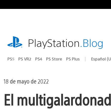
Ir
al
contenido
playstation.com
PlayStation
.Blog
PS5
PS VR2
PS4
PS Store
PS Plus
Español (U
Seleccion
Región
una
actual:
región
18 de mayo de 2022
El multigalardonad