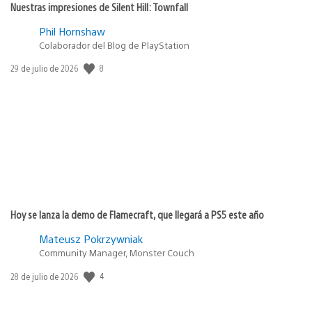
Nuestras impresiones de Silent Hill: Townfall
Phil Hornshaw
Colaborador del Blog de PlayStation
Fecha
8
29 de julio de 2026
de
publicación:
Hoy se lanza la demo de Flamecraft, que llegará a PS5 este año
Mateusz Pokrzywniak
Community Manager, Monster Couch
Fecha
4
28 de julio de 2026
de
publicación: