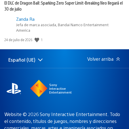
El DLC de Dragon Ball: Sparking Zero Super Limit-Breaking Neo llegará el
30 de julio
Zanda Ra
Jefa de marca asociada, Bandai Namco Entertainment
America
Fecha
1
24 de julio de 2026
de
publicación:
Volver arriba
Español (UE)
Selecciona
Región
una
actual:
región
Sony
Interactive
Entertainment
Website © 2026 Sony Interactive Entertainment. Todo
el contenido, títulos de juegos, nombres y direcciones
comerciales, marcas, artes e imaginería asociados
on