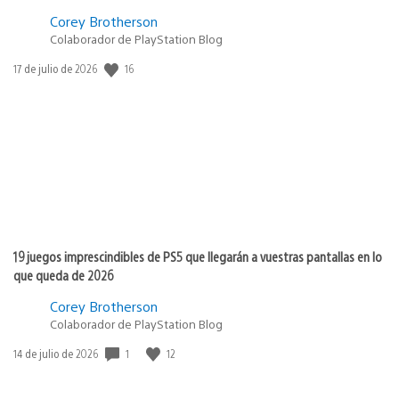
Corey Brotherson
Colaborador de PlayStation Blog
Fecha
16
17 de julio de 2026
de
publicación:
19 juegos imprescindibles de PS5 que llegarán a vuestras pantallas en lo
que queda de 2026
Corey Brotherson
Colaborador de PlayStation Blog
Fecha
1
12
14 de julio de 2026
de
publicación: