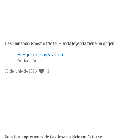
Descubriendo Ghost of Yōtei – Toda leyenda tiene un origen
El Equipo PlayStation
Redacción
Fecha
12
30 de junio de 2026
de
publicación:
Nuestras impresiones de Castlevania: Belmont’s Curse