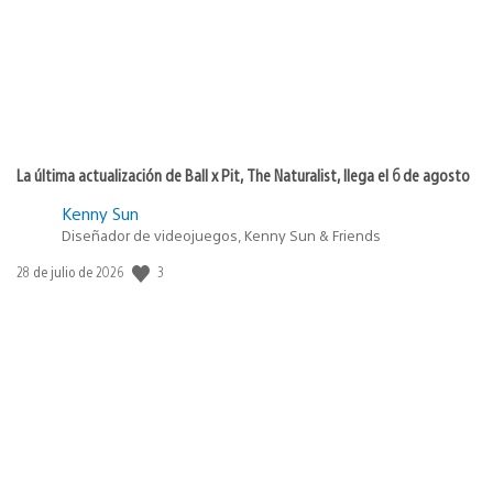
La última actualización de Ball x Pit, The Naturalist, llega el 6 de agosto
Kenny Sun
Diseñador de videojuegos, Kenny Sun & Friends
Fecha
3
28 de julio de 2026
de
publicación: