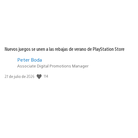
Nuevos juegos se unen a las rebajas de verano de PlayStation Store
Peter Boda
Associate Digital Promotions Manager
Fecha
114
27 de julio de 2026
de
publicación: