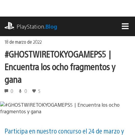
Ir
al
contenido
playstation.com
PlayStation
.Blog
MEN
18 de marzo de 2022
#GHOSTWIRETOKYOGAMEPS5 |
Encuentra los ocho fragmentos y
gana
0
0
5
Participa en nuestro concurso el 24 de marzo y