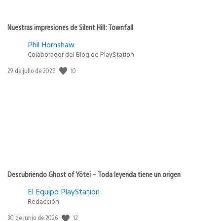
Nuestras impresiones de Silent Hill: Townfall
Phil Hornshaw
Colaborador del Blog de PlayStation
Fecha
10
29 de julio de 2026
de
publicación:
Descubriendo Ghost of Yōtei – Toda leyenda tiene un origen
El Equipo PlayStation
Redacción
Fecha
12
30 de junio de 2026