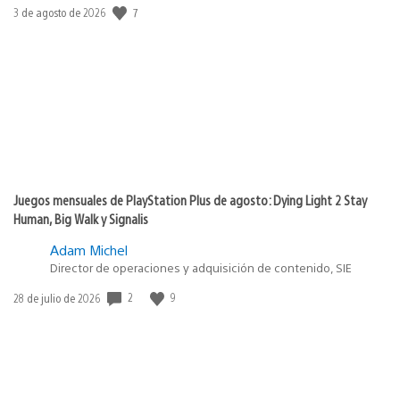
Fecha
7
3 de agosto de 2026
de
publicación:
Juegos mensuales de PlayStation Plus de agosto: Dying Light 2 Stay
Human, Big Walk y Signalis
Adam Michel
Director de operaciones y adquisición de contenido, SIE
Fecha
2
9
28 de julio de 2026
de
publicación: