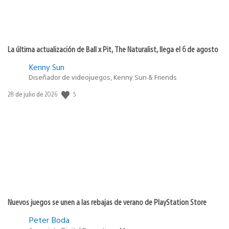
La última actualización de Ball x Pit, The Naturalist, llega el 6 de agosto
Kenny Sun
Diseñador de videojuegos, Kenny Sun & Friends
Fecha
5
28 de julio de 2026
de
publicación:
Nuevos juegos se unen a las rebajas de verano de PlayStation Store
Peter Boda