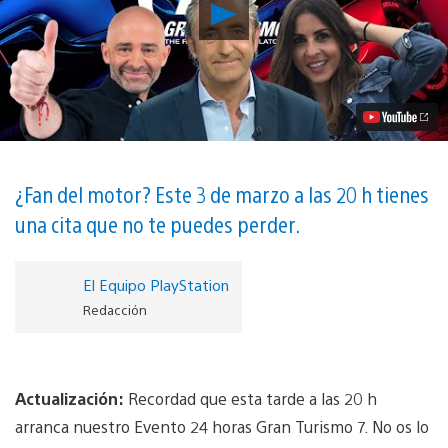
Reproducir
Save
the
Date:
No
te
pierdas
el
evento
de
presentación
¿Fan del motor? Este 3 de marzo a las 20 h tienes
24
una cita que no te puedes perder.
horas
de
Gran
Turismo
El Equipo PlayStation
7
Redacción
vídeo
Actualización:
Recordad que esta tarde a las 20 h
arranca nuestro Evento 24 horas Gran Turismo 7. No os lo