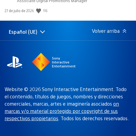
Associate Digital Promotions Manager
Fecha
116
27 de julio de 2026
de
publicación:
Volver arriba
Español (UE)
Selecciona
Región
una
actual:
región
Sony
Interactive
Entertainment
Website © 2026 Sony Interactive Entertainment. Todo
el contenido, títulos de juegos, nombres y direcciones
comerciales, marcas, artes e imaginería asociados
on
marcas y/o material protegido por copyright de sus
respectivos propietarios
. Todos los derechos reservados.