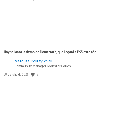
de
publicación:
Hoy se lanza la demo de Flamecraft, que llegará a PS5 este año
Mateusz Pokrzywniak
Community Manager, Monster Couch
Fecha
6
28 de julio de 2026
de
publicación: