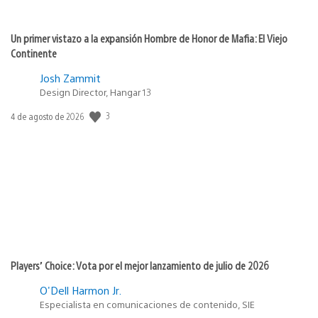
Un primer vistazo a la expansión Hombre de Honor de Mafia: El Viejo
Continente
Josh Zammit
Design Director, Hangar 13
Fecha
3
4 de agosto de 2026
de
publicación:
Players’ Choice: Vota por el mejor lanzamiento de julio de 2026
O'Dell Harmon Jr.
Especialista en comunicaciones de contenido, SIE