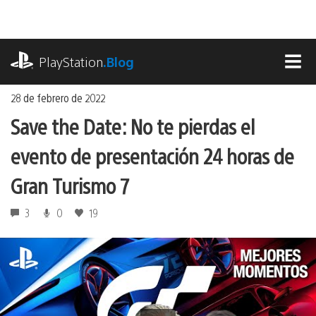
Ir
al
contenido
playstation.com
PlayStation
.Blog
MEN
28 de febrero de 2022
Save the Date: No te pierdas el
evento de presentación 24 horas de
Gran Turismo 7
3
0
19