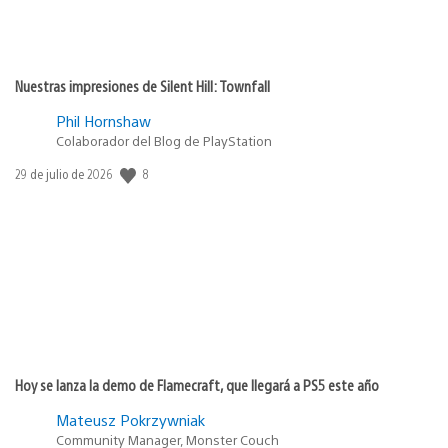
Nuestras impresiones de Silent Hill: Townfall
Phil Hornshaw
Colaborador del Blog de PlayStation
Fecha
8
29 de julio de 2026
de
publicación:
Hoy se lanza la demo de Flamecraft, que llegará a PS5 este año
Mateusz Pokrzywniak
Community Manager, Monster Couch