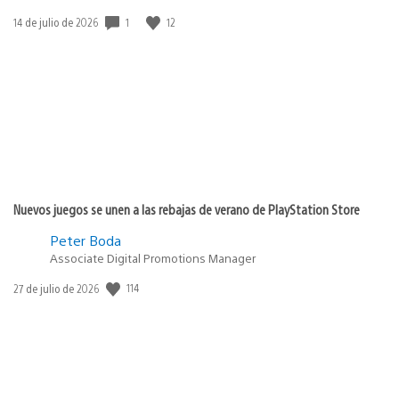
Fecha
1
12
14 de julio de 2026
de
publicación:
Nuevos juegos se unen a las rebajas de verano de PlayStation Store
Peter Boda
Associate Digital Promotions Manager
Fecha
114
27 de julio de 2026
de
publicación: