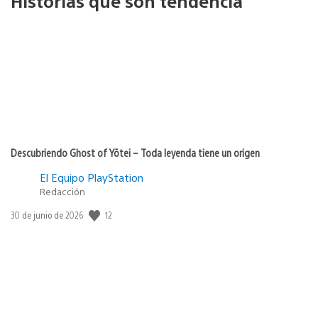
Historias que son tendencia
Descubriendo Ghost of Yōtei – Toda leyenda tiene un origen
El Equipo PlayStation
Redacción
Fecha
12
30 de junio de 2026
de
publicación: