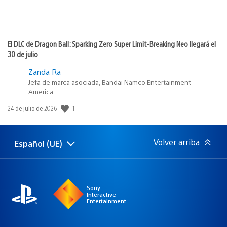
El DLC de Dragon Ball: Sparking Zero Super Limit-Breaking Neo llegará el
30 de julio
Zanda Ra
Jefa de marca asociada, Bandai Namco Entertainment
America
Fecha
1
24 de julio de 2026
de
publicación:
Volver arriba
Español (UE)
Selecciona
Región
una
actual:
región
Sony
Interactive
Entertainment