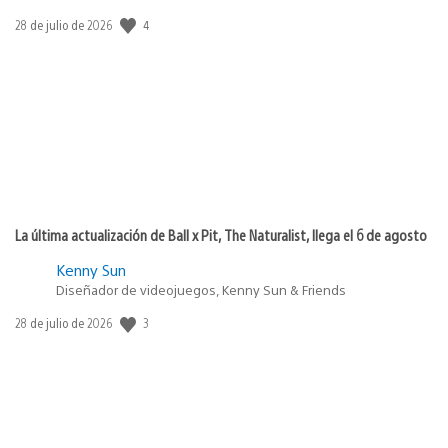
Fecha
4
28 de julio de 2026
de
publicación:
La última actualización de Ball x Pit, The Naturalist, llega el 6 de agosto
Kenny Sun
Diseñador de videojuegos, Kenny Sun & Friends
Fecha
3
28 de julio de 2026
de
publicación: