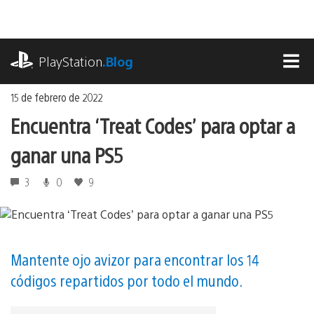
Ir
al
contenido
playstation.com
PlayStation
.Blog
MEN
15 de febrero de 2022
Encuentra ‘Treat Codes’ para optar a
ganar una PS5
3
0
9
Mantente ojo avizor para encontrar los 14
códigos repartidos por todo el mundo.