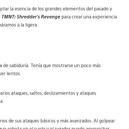
aptar la esencia de los grandes elementos del pasado y
n
TMNT: Shredder’s Revenge
para crear una experiencia
áramos a la ligera.
a de sabiduría. Tenía que mostrarse un poco más
er lentos.
rios ataques, saltos, deslizamientos y ataques
ta.
unos de sus ataques básicos y más avanzados. Al golpear
ue rebota en el suelo y el jugador puede aprovechar