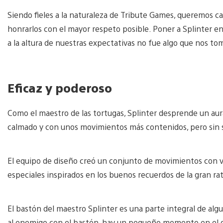
Siendo fieles a la naturaleza de Tribute Games, queremos c
honrarlos con el mayor respeto posible. Poner a Splinter e
a la altura de nuestras expectativas no fue algo que nos tom
Eficaz y poderoso
Como el maestro de las tortugas, Splinter desprende un aur
calmado y con unos movimientos más contenidos, pero sin s
El equipo de diseño creó un conjunto de movimientos con va
especiales inspirados en los buenos recuerdos de la gran ra
El bastón del maestro Splinter es una parte integral de alg
al enemigo con el bastón, hay un pequeño momento en el q