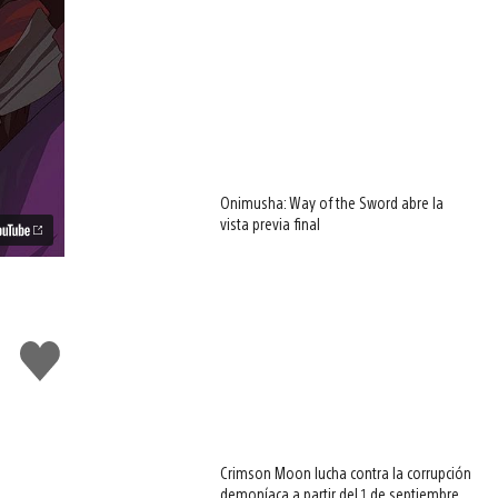
Onimusha: Way of the Sword abre la
vista previa final
Me
gusta
esto
Crimson Moon lucha contra la corrupción
demoníaca a partir del 1 de septiembre