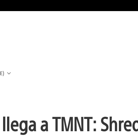
E)
a
r llega a TMNT: Shre