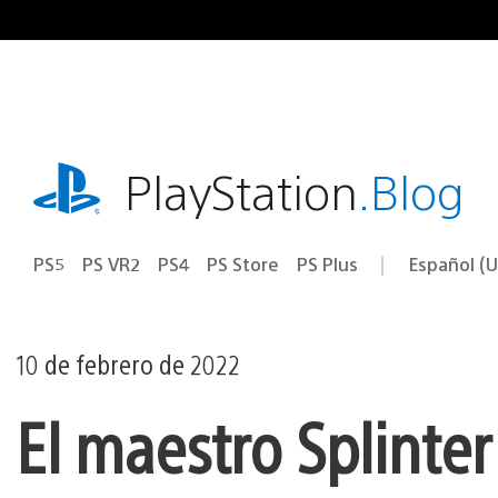
Ir
al
contenido
playstation.com
PlayStation
.Blog
PS5
PS VR2
PS4
PS Store
PS Plus
Español (U
Seleccion
Región
una
actual:
región
10 de febrero de 2022
El maestro Splinte