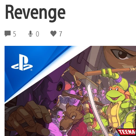
Revenge
5
0
7