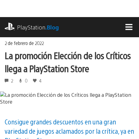
Ir
al
contenido
playstation.com
PlayStation
.Blog
MEN
2 de febrero de 2022
La promoción Elección de los Críticos
llega a PlayStation Store
2
0
4
Consigue grandes descuentos en una gran
variedad de juegos aclamados por la crítica, ya en