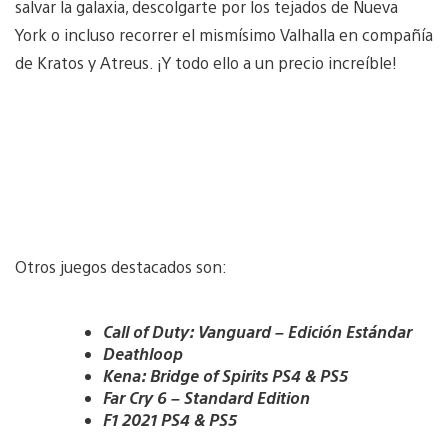
salvar la galaxia, descolgarte por los tejados de Nueva
York o incluso recorrer el mismísimo Valhalla en compañía
de Kratos y Atreus. ¡Y todo ello a un precio increíble!
V
i
V
e
i
w
V
e
a
i
w
n
V
e
a
d
i
w
n
d
e
a
d
Otros juegos destacados son:
o
w
n
d
w
a
d
o
n
n
d
w
l
d
Call of Duty: Vanguard – Edición Estándar
o
n
o
d
w
Deathloop
l
a
o
n
o
Kena: Bridge
of Spirits PS4 &
PS5
d
w
l
a
Far Cry 6 – Standard Edition
i
n
o
d
m
l
F1 2021 PS4 & PS5
a
i
a
o
d
m