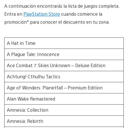
g
a
i
a
A continuación encontrarás la lista de juegos completa.
e
d
m
g
i
a
Entra en
PlayStation Store
cuando comience la
e
m
g
a
promoción* para conocer el descuento en tu zona.
e
g
e
A Hat in Time
A Plague Tale: Innocence
Ace Combat 7: Skies Unknown – Deluxe Edition
Achtung! Cthulhu Tactics
Age of Wonders: Planetfall – Premium Edition
Alan Wake Remastered
Amnesia: Collection
Amnesia: Rebirth