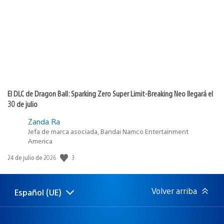
publicación:
El DLC de Dragon Ball: Sparking Zero Super Limit-Breaking Neo llegará el
30 de julio
Zanda Ra
Jefa de marca asociada, Bandai Namco Entertainment
America
Fecha
3
24 de julio de 2026
de
publicación:
Volver arriba
Español (UE)
Selecciona
Región
una
actual:
región