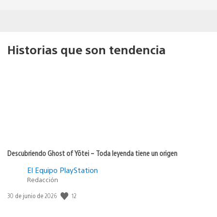
Historias que son tendencia
Descubriendo Ghost of Yōtei – Toda leyenda tiene un origen
El Equipo PlayStation
Redacción
Fecha
12
30 de junio de 2026
de
publicación: