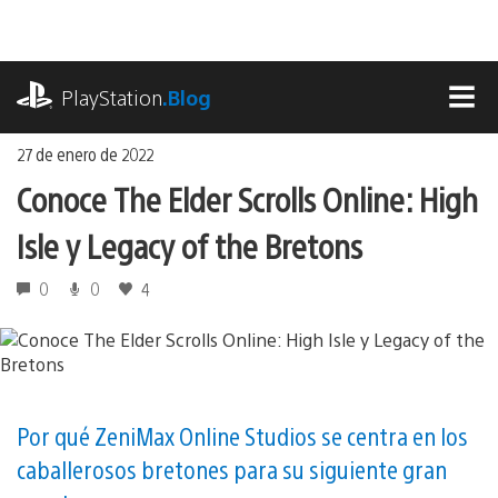
Ir
al
contenido
playstation.com
PlayStation
.Blog
MEN
27 de enero de 2022
Conoce The Elder Scrolls Online: High
Isle y Legacy of the Bretons
0
0
4
Por qué ZeniMax Online Studios se centra en los
caballerosos bretones para su siguiente gran