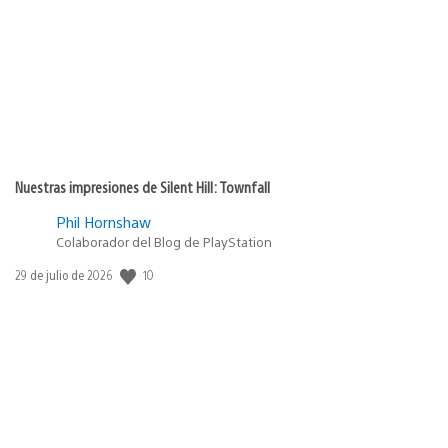
publicación:
Nuestras impresiones de Silent Hill: Townfall
Phil Hornshaw
Colaborador del Blog de PlayStation
Fecha
10
29 de julio de 2026
de
publicación: