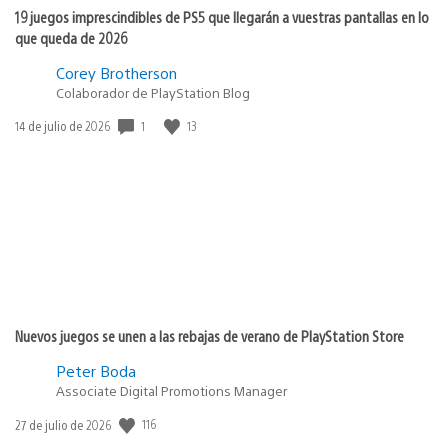
19 juegos imprescindibles de PS5 que llegarán a vuestras pantallas en lo
que queda de 2026
Corey Brotherson
Colaborador de PlayStation Blog
Fecha
1
13
14 de julio de 2026
de
publicación:
Nuevos juegos se unen a las rebajas de verano de PlayStation Store
Peter Boda
Associate Digital Promotions Manager
Fecha
116
27 de julio de 2026
de