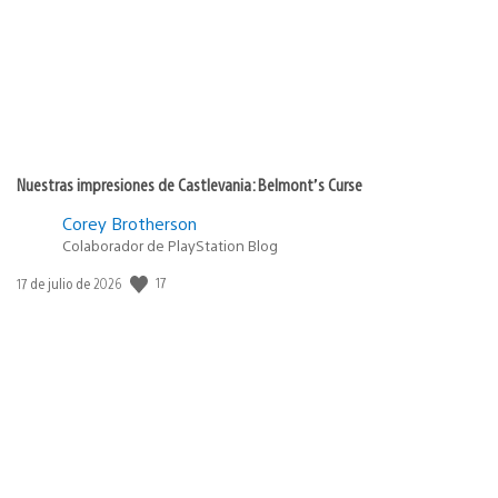
Nuestras impresiones de Castlevania: Belmont’s Curse
Corey Brotherson
Colaborador de PlayStation Blog
Fecha
17
17 de julio de 2026
de
publicación: