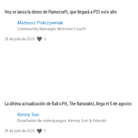
Hoy se lanza la demo de Flamecraft, que llegará a PS5 este año
Mateusz Pokrzywniak
Community Manager, Monster Couch
Fecha
6
28 de julio de 2026
de
publicación:
La última actualización de Ball x Pit, The Naturalist, llega el 6 de agosto
Kenny Sun
Diseñador de videojuegos, Kenny Sun & Friends
Fecha
5
28 de julio de 2026
de