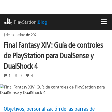
Ir
al
contenido
playstation.com
PlayStation
.Blog
MEN
1 de diciembre de 2021
Final Fantasy XIV: Guía de controles
de PlayStation para DualSense y
DualShock 4
1
0
4
Objetivos, personalización de las barras de